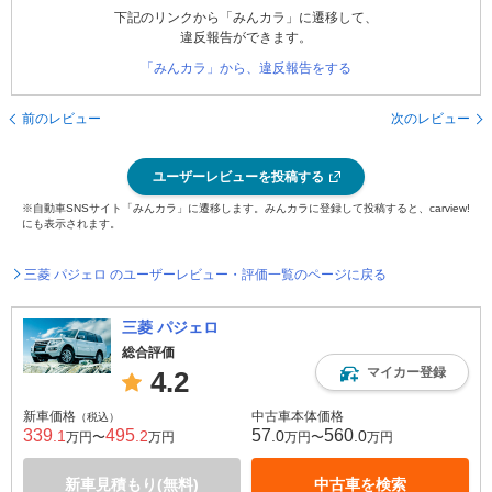
下記のリンクから「みんカラ」に遷移して、
違反報告ができます。
「みんカラ」から、違反報告をする
前のレビュー
次のレビュー
ユーザーレビューを投稿する
※自動車SNSサイト「みんカラ」に遷移します。みんカラに登録して投稿すると、carview!
にも表示されます。
三菱 パジェロ のユーザーレビュー・評価一覧のページに戻る
三菱 パジェロ
総合評価
マイカー登録
4.2
新車価格
中古車本体価格
（税込）
339
495
57
560
.1
.2
.0
.0
万円〜
万円
万円〜
万円
新車見積もり(無料)
中古車を検索