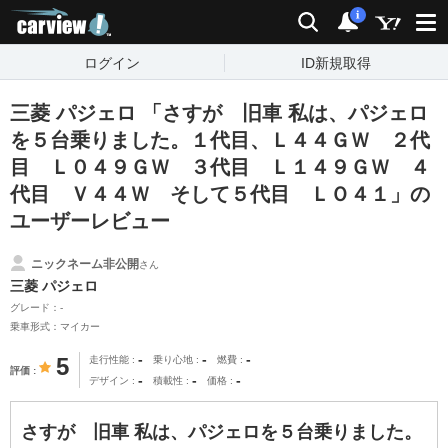
carview!
検索
通知
i
ログイン
ID新規取得
三菱 パジェロ 「さすが 旧車 私は、パジェロ
を５台乗りました。１代目、Ｌ４４ＧＷ ２代
目 Ｌ０４９ＧＷ ３代目 Ｌ１４９ＧＷ ４
代目 Ｖ４４Ｗ そして５代目 ＬＯ４１」の
ユーザーレビュー
ニックネーム非公開
さん
三菱 パジェロ
グレード：-
乗車形式：マイカー
-
-
-
5
走行性能
乗り心地
燃費
評価
-
-
-
デザイン
積載性
価格
さすが 旧車 私は、パジェロを５台乗りました。