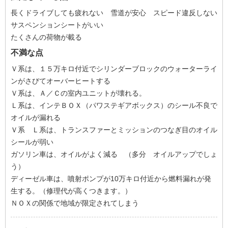
長くドライブしても疲れない 雪道が安心 スピード違反しない
サスペンションシートがいい
たくさんの荷物が載る
不満な点
Ｖ系は、１５万キロ付近でシリンダーブロックのウォーターライ
ンがさびてオーバーヒートする
Ｖ系は、Ａ／Ｃの室内ユニットが壊れる。
Ｌ系は、インテＢＯＸ（パワステギアボックス）のシール不良で
オイルが漏れる
Ｖ系 Ｌ系は、トランスファーとミッションのつなぎ目のオイル
シールが弱い
ガソリン車は、オイルがよく減る （多分 オイルアップでしょ
う）
ディーゼル車は、噴射ポンプが10万キロ付近から燃料漏れが発
生する。（修理代が高くつきます。）
ＮＯＸの関係で地域が限定されてしまう