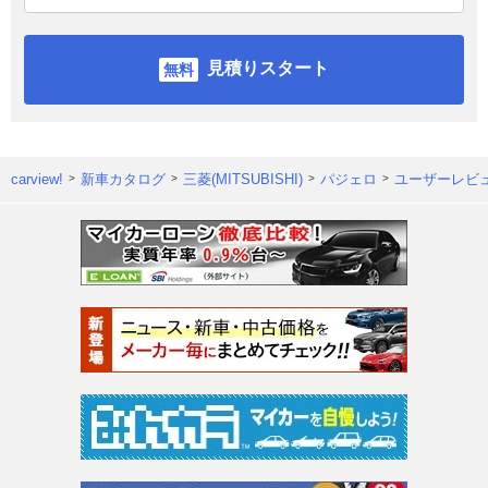
見積りスタート
carview!
新車カタログ
三菱(MITSUBISHI)
パジェロ
ユーザーレビ