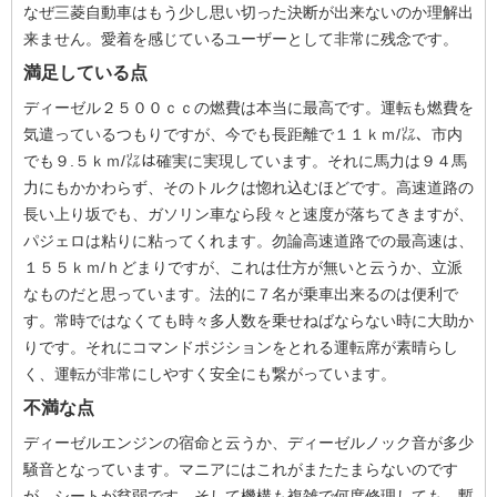
なぜ三菱自動車はもう少し思い切った決断が出来ないのか理解出
来ません。愛着を感じているユーザーとして非常に残念です。
満足している点
ディーゼル２５００ｃｃの燃費は本当に最高です。運転も燃費を
気遣っているつもりですが、今でも長距離で１１ｋｍ/㍑、市内
でも９.５ｋｍ/㍑は確実に実現しています。それに馬力は９４馬
力にもかかわらず、そのトルクは惚れ込むほどです。高速道路の
長い上り坂でも、ガソリン車なら段々と速度が落ちてきますが、
パジェロは粘りに粘ってくれます。勿論高速道路での最高速は、
１５５ｋｍ/ｈどまりですが、これは仕方が無いと云うか、立派
なものだと思っています。法的に７名が乗車出来るのは便利で
す。常時ではなくても時々多人数を乗せねばならない時に大助か
りです。それにコマンドポジションをとれる運転席が素晴らし
く、運転が非常にしやすく安全にも繋がっています。
不満な点
ディーゼルエンジンの宿命と云うか、ディーゼルノック音が多少
騒音となっています。マニアにはこれがまたたまらないのです
が。シートが貧弱です。そして機構も複雑で何度修理しても、暫