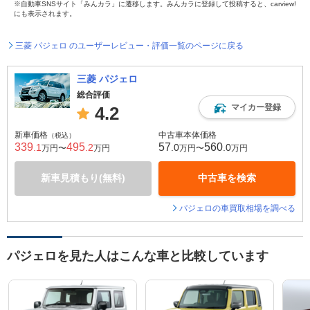
※自動車SNSサイト「みんカラ」に遷移します。みんカラに登録して投稿すると、carview!
にも表示されます。
三菱 パジェロ のユーザーレビュー・評価一覧のページに戻る
三菱 パジェロ
総合評価
マイカー登録
4.2
新車価格
中古車本体価格
（税込）
339
495
57
560
.1
.2
.0
.0
万円〜
万円
万円〜
万円
新車見積もり(無料)
中古車を検索
パジェロの車買取相場を調べる
パジェロを見た人はこんな車と比較しています