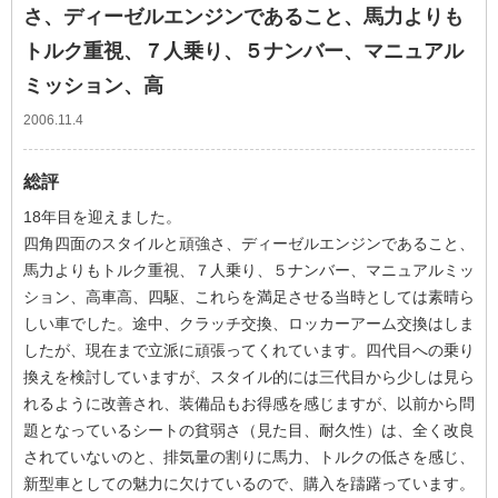
さ、ディーゼルエンジンであること、馬力よりも
トルク重視、７人乗り、５ナンバー、マニュアル
ミッション、高
2006.11.4
総評
18年目を迎えました。
四角四面のスタイルと頑強さ、ディーゼルエンジンであること、
馬力よりもトルク重視、７人乗り、５ナンバー、マニュアルミッ
ション、高車高、四駆、これらを満足させる当時としては素晴ら
しい車でした。途中、クラッチ交換、ロッカーアーム交換はしま
したが、現在まで立派に頑張ってくれています。四代目への乗り
換えを検討していますが、スタイル的には三代目から少しは見ら
れるように改善され、装備品もお得感を感じますが、以前から問
題となっているシートの貧弱さ（見た目、耐久性）は、全く改良
されていないのと、排気量の割りに馬力、トルクの低さを感じ、
新型車としての魅力に欠けているので、購入を躊躇っています。