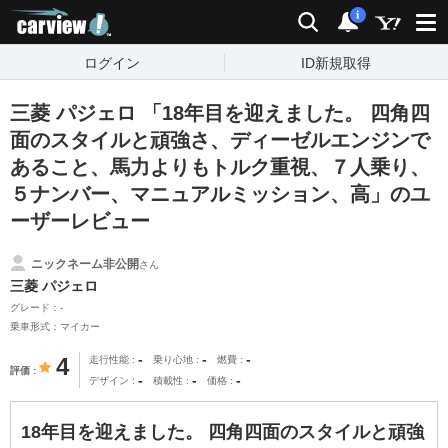
carview!
検索
通知
i
ログイン
ID新規取得
三菱 パジェロ 「18年目を迎えました。 四角四
面のスタイルと頑強さ、ディーゼルエンジンで
あること、馬力よりもトルク重視、７人乗り、
５ナンバー、マニュアルミッション、高」のユ
ーザーレビュー
ニックネーム非公開
さん
三菱 パジェロ
グレード：-
乗車形式：マイカー
-
-
-
4
走行性能
乗り心地
燃費
評価
-
-
-
デザイン
積載性
価格
18年目を迎えました。 四角四面のスタイルと頑強