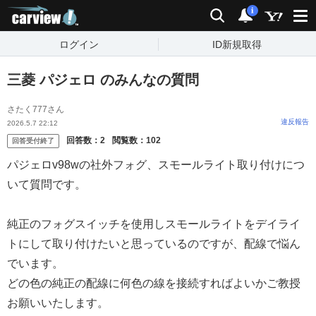
carview!
検索
通知
i
ログイン
ID新規取得
三菱 パジェロ のみんなの質問
さたく777さん
違反報告
2026.5.7 22:12
回答数：
2
閲覧数：
102
回答受付終了
パジェロv98wの社外フォグ、スモールライト取り付けにつ
いて質問です。
純正のフォグスイッチを使用しスモールライトをデイライ
トにして取り付けたいと思っているのですが、配線で悩ん
でいます。
どの色の純正の配線に何色の線を接続すればよいかご教授
お願いいたします。