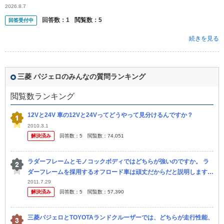
ウトドア・山道多めの使用を考えています。
2026.8.7
回答数：
1
閲覧数：
5
回答受付中
続きを見る
三菱 パジェロのみんなの質問ランキング
閲覧数ランキング
12Vと24V 車の12Vと24Vってどうやって見分けるんですか？
2010.3.1
解決済み
回答数：
5
閲覧数：
74,051
ラダーフレームとモノコックボディではどちらが強いのですか。 ラ
ダーフレームを採用するオフロード車は頑丈だからだと説明します。
モノコックボディを採用するスポーツカーは剛性が高いからだと説明
2011.7.29
解決済み
回答数：
5
閲覧数：
57,390
します。 頑
三菱パジェロとTOYOTAランドクルーザーでは、どちらが走行性能、