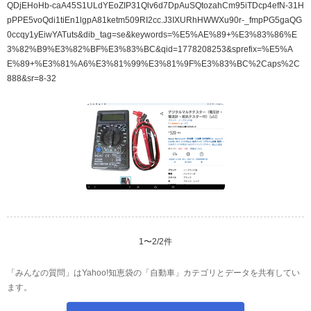
QDjEHoHb-caA45S1ULdYEoZIP31Qlv6d7DpAuSQtozahCm95iTDcp4efN-31H
pPPE5voQdi1tiEn1lgpA81ketm509RI2cc.J3IXURhHWWXu90r-_fmpPG5gaQG
0ccqy1yEiwYATuts&dib_tag=se&keywords=%E5%AE%89+%E3%83%86%E
3%82%B9%E3%82%BF%E3%83%BC&qid=1778208253&sprefix=%E5%A
E%89+%E3%81%A6%E3%81%99%E3%81%9F%E3%83%BC%2Caps%2C
888&sr=8-32
1
〜
2
/
2
件
「みんなの質問」はYahoo!知恵袋の「自動車」カテゴリとデータを共有してい
ます。