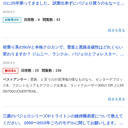
ロに25年乗ってきました。 試乗出来ずにパジェロ買うのもなーと思
い、ランクル250を試乗させてもらいました。 勿論2.7lガソリン...
2026.8.7
回答数：
4
閲覧数：
43
回答受付中
続きを見る
街乗り系のSUVと本格クロカンで、雪道と悪路走破性はどれくらい
変わりますか？ ジムニー、ランクル、パジェロとフォレスター、R
AV4、エクストレイル、アウトランダーなど。
2026.8.5
回答数：
10
閲覧数：
156
解決済み
ベストアンサー：
悪路、と言うのが泥濘地の様なものなら、センターデフロッ
ク&、フロントもリアもデフロック出来る、ランドクルーザー300の GR とLX6
00/700のOVERTRAIL...
続きを見る
三菱のパジェロシリーズやトライトンの維持難易度について教えて
ください。 2000〜2010年ごろのモデルに関してお願いします。 ア