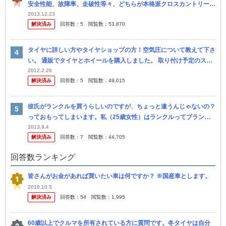
安全性能、故障率、走破性等々、どちらが本格派クロスカントリー車
として総合的に優れていますか？ 内外装の豪華さとかデザインはど
2013.12.23
解決済み
回答数：
5
閲覧数：
53,870
うで...
タイヤに詳しい方やタイヤショップの方！空気圧について教えて下さ
い。 通販でタイヤとホイールを購入しました。 取り付け予定のスタ
ンドに直接送ってもらい今日スタンドから組み付け（タイヤとホイー
2012.2.26
解決済み
回答数：
5
閲覧数：
49,015
ルの）...
彼氏がランクルを買うらしいのですが、ちょっと違うんじゃないの？
っておもってしまいます。私（25歳女性）はランクルってブランド
化してるというかステータス的な意味で買う人が多いんじゃないかと
2013.9.4
解決済み
回答数：
7
閲覧数：
44,705
思ってい...
回答数ランキング
皆さんがお金があれば買いたい車は何ですか？ ※国産車とします。
2010.10.5
解決済み
回答数：
54
閲覧数：
1,995
60歳以上でクルマを所有されている方に質問です。冬タイヤは自分