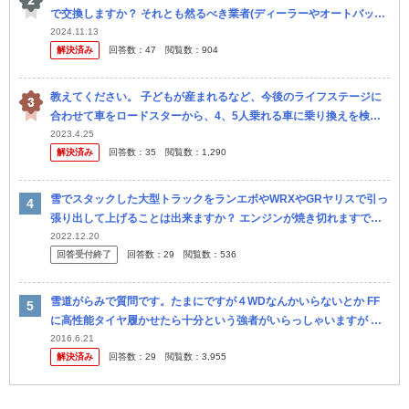
で交換しますか？ それとも然るべき業者(ディーラーやオートバック
ス、イエローハット、タイヤ館、近所の自動車修理工場、ガソリンス
2024.11.13
解決済み
回答数：
47
閲覧数：
904
タンド...
教えてください。 子どもが産まれるなど、今後のライフステージに
合わせて車をロードスターから、4、5人乗れる車に乗り換えを検討
しています。 そこで候補です。 ①ランクルプラド2.7 TX Lパッ...
2023.4.25
解決済み
回答数：
35
閲覧数：
1,290
雪でスタックした大型トラックをランエボやWRXやGRヤリスで引っ
張り出して上げることは出来ますか？ エンジンが焼き切れますでし
ょうか？ ランクルやパジェロやハマーに任せたほうが安全ですか？
2022.12.20
回答受付終了
回答数：
29
閲覧数：
536
ご...
雪道がらみで質問です。たまにですが４WDなんかいらないとか FF
に高性能タイヤ履かせたら十分という強者がいらっしゃいますが 本
当にそうなの？ これは極端な例ですがFFも含めて２輪駆動という条
2016.6.21
解決済み
回答数：
29
閲覧数：
3,955
件...