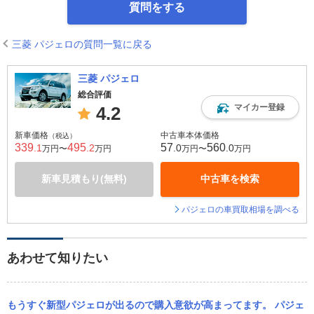
質問をする
三菱 パジェロの質問一覧に戻る
三菱 パジェロ
総合評価
マイカー登録
4.2
新車価格
中古車本体価格
（税込）
339
495
57
560
.1
.2
.0
.0
万円〜
万円
万円〜
万円
新車見積もり(無料)
中古車を検索
パジェロの車買取相場を調べる
あわせて知りたい
もうすぐ新型パジェロが出るので購入意欲が高まってます。 パジェ