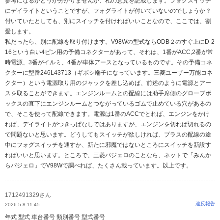
参考になるかどうか分かりませんが、私の意見を記載します。フォグスイッチ
にデイライトということですが、フォグライトが付いていないのでしょうか？
付いていたとしても、別にスイッチを付ければいいことなので、ここでは、割
愛します。
私だったら、別に配線を取り付けます。V98Wの型式ならODB２のすぐ上にD-2
16という白い4ピン用の予備コネクターがあって、それは、1番がACC,2番が常
時電源、3番がイルミ、4番が車体アースとなっているものです。その予備コネ
クターに型番246L43713（ギボシ端子になっています。三菱ユーザー万能コネ
クター）という電源取り用のジャックを差し込めば、前述のように電源とアー
スを取ることができます。エンジンルームとの配線には助手席側のグローブボ
ックスの直下にエンジンルームとつながっているゴムで止めている穴があるの
で、そこを使って配線できます。電源は1番のACCでとれば、エンジンをかけ
れば、デイライトがつきっぱなしではありますが、エンジンを切れば切れるの
で問題ないと思います。どうしてもスイッチが欲しければ、プラスの配線の途
中にフォグスイッチを通すか、新たに邪魔ではないところにスイッチを新設す
ればいいと思います。ところで、三菱パジェロのことなら、ネットで「みんか
らパジェロ」でV98Wで調べれば、たくさん載っています。以上です。
1712491329さん
違反報告
2026.5.8 11:45
年式 型式 車台番号 類別番号 型式番号