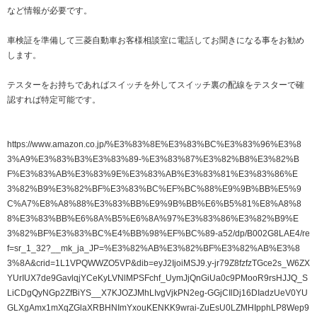
など情報が必要です。
車検証を準備して三菱自動車お客様相談室に電話してお聞きになる事をお勧め
します。
テスターをお持ちであればスイッチを外してスイッチ裏の配線をテスターで確
認すれば特定可能です。
https://www.amazon.co.jp/%E3%83%8E%E3%83%BC%E3%83%96%E3%8
3%A9%E3%83%B3%E3%83%89-%E3%83%87%E3%82%B8%E3%82%B
F%E3%83%AB%E3%83%9E%E3%83%AB%E3%83%81%E3%83%86%E
3%82%B9%E3%82%BF%E3%83%BC%EF%BC%88%E9%9B%BB%E5%9
C%A7%E8%A8%88%E3%83%BB%E9%9B%BB%E6%B5%81%E8%A8%8
8%E3%83%BB%E6%8A%B5%E6%8A%97%E3%83%86%E3%82%B9%E
3%82%BF%E3%83%BC%E4%BB%98%EF%BC%89-a52/dp/B002G8LAE4/re
f=sr_1_32?__mk_ja_JP=%E3%82%AB%E3%82%BF%E3%82%AB%E3%8
3%8A&crid=1L1VPQWWZO5VP&dib=eyJ2IjoiMSJ9.y-jr79Z8fzfzTGce2s_W6ZX
YUrIUX7de9GavlqjYCeKyLVNlMPSFchf_UymJjQnGiUa0c9PMooR9rsHJJQ_S
LiCDgQyNGp2ZfBiYS__X7KJOZJMhLIvgVjkPN2eg-GGjCIlDj16DIadzUeV0YU
GLXgAmx1mXqZGlaXRBHNImYxouKENKK9wrai-ZuEsU0LZMHIpphLP8Wep9