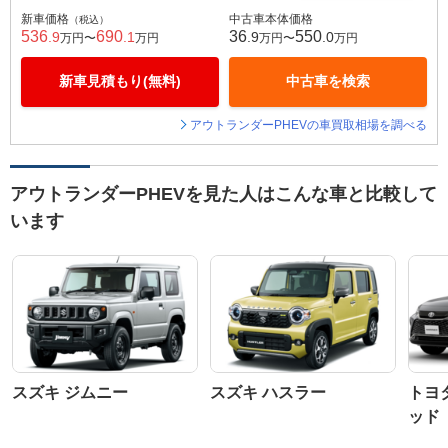
新車価格
中古車本体価格
（税込）
536
690
36
550
.9
.1
.9
.0
万円〜
万円
万円〜
万円
新車見積もり(無料)
中古車を検索
アウトランダーPHEVの車買取相場を調べる
アウトランダーPHEVを見た人はこんな車と比較して
います
スズキ ジムニー
スズキ ハスラー
トヨ
ッド