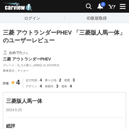
carview!
検索
通知
i
ログイン
ID新規取得
三菱 アウトランダーPHEV 「三菱版人馬一体」
のユーザーレビュー
おめでた
さん
三菱 アウトランダーPHEV
グレード：G_5人乗り_4WD(2.4) 2023年式
乗車形式：マイカー
4
2
3
4
走行性能
乗り心地
燃費
評価
4
3
4
デザイン
積載性
価格
三菱版人馬一体
2024.5.25
総評