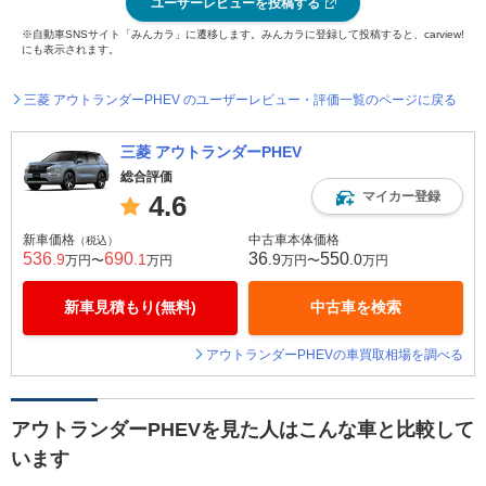
ユーザーレビューを投稿する
※自動車SNSサイト「みんカラ」に遷移します。みんカラに登録して投稿すると、carview!
にも表示されます。
三菱 アウトランダーPHEV のユーザーレビュー・評価一覧のページに戻る
三菱 アウトランダーPHEV
総合評価
マイカー登録
4.6
新車価格
中古車本体価格
（税込）
536
690
36
550
.9
.1
.9
.0
万円〜
万円
万円〜
万円
新車見積もり(無料)
中古車を検索
アウトランダーPHEVの車買取相場を調べる
アウトランダーPHEVを見た人はこんな車と比較して
います