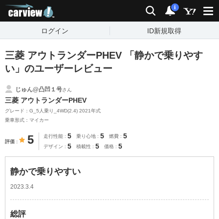
carview!
検索
通知
i
ログイン
ID新規取得
三菱 アウトランダーPHEV 「静かで乗りやす
い」のユーザーレビュー
じゅん@凸凹１号
さん
三菱 アウトランダーPHEV
グレード：G_5人乗り_4WD(2.4) 2021年式
乗車形式：マイカー
5
5
5
5
走行性能
乗り心地
燃費
評価
5
5
5
デザイン
積載性
価格
静かで乗りやすい
2023.3.4
総評