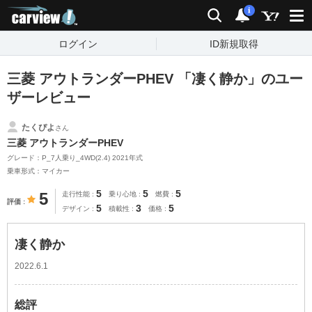
carview!
検索
通知
i
ログイン
ID新規取得
三菱 アウトランダーPHEV 「凄く静か」のユー
ザーレビュー
たくぴよ
さん
三菱 アウトランダーPHEV
グレード：P_7人乗り_4WD(2.4) 2021年式
乗車形式：マイカー
5
5
5
5
走行性能
乗り心地
燃費
評価
5
3
5
デザイン
積載性
価格
凄く静か
2022.6.1
総評