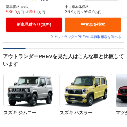
新車価格
中古車本体価格
（税込）
536
690
36
550
.9
.1
.9
.0
万円〜
万円
万円〜
万円
新車見積もり(無料)
中古車を検索
アウトランダーPHEVの車買取相場を調べる
アウトランダーPHEVを見た人はこんな車と比較して
います
スズキ ジムニー
スズキ ハスラー
マツダ