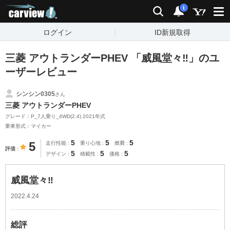
carview!
検索
通知
i
ログイン
ID新規取得
三菱 アウトランダーPHEV 「威風堂々‼︎」のユ
ーザーレビュー
シンシン0305
さん
三菱 アウトランダーPHEV
グレード：P_7人乗り_4WD(2.4) 2021年式
乗車形式：マイカー
5
5
5
5
走行性能
乗り心地
燃費
評価
5
5
5
デザイン
積載性
価格
威風堂々‼︎
2022.4.24
総評