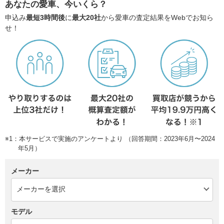
あなたの愛車、今いくら？
申込み
最短3時間後
に
最大20社
から愛車の査定結果をWebでお知ら
せ！
※1：本サービスで実施のアンケートより （回答期間：2023年6月〜2024
年5月）
メーカー
モデル