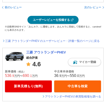
前のレビュー
次のレビュー
ユーザーレビューを投稿する
※自動車SNSサイト「みんカラ」に遷移します。みんカラに登録して投稿すると、carview!
にも表示されます。
三菱 アウトランダーPHEV のユーザーレビュー・評価一覧のページに戻る
三菱 アウトランダーPHEV
総合評価
マイカー登録
4.6
新車価格
中古車本体価格
（税込）
536
690
36
550
.9
.1
.9
.0
万円〜
万円
万円〜
万円
新車見積もり(無料)
中古車を検索
アウトランダーPHEVの車買取相場を調べる