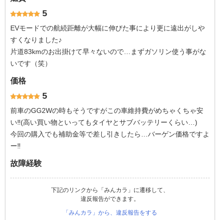
5
EVモードでの航続距離が大幅に伸びた事により更に遠出がしや
すくなりました♪
片道83kmのお出掛けて早々ないので…まずガソリン使う事がな
いです（笑）
価格
5
前車のGG2Wの時もそうですがこの車維持費がめちゃくちゃ安
い‼︎(高い買い物といってもタイヤとサブバッテリーくらい…)
今回の購入でも補助金等で差し引きしたら…バーゲン価格ですよ
ー‼︎
故障経験
下記のリンクから「みんカラ」に遷移して、
違反報告ができます。
「みんカラ」から、違反報告をする