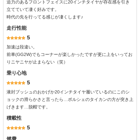
迫力のあるフロントフェイスに20インチタイヤが存在感を引き
立てていて凄く好みです。
時代の先を行ってる感じが凄くします♪
走行性能
5
加速は段違い。
前車(GG2W)でもコーナーが楽しかったですが更に上をいってお
りニヤニヤが止まらない（笑）
乗り心地
5
液封ブッシュのおかげか20インチタイヤ履いているのにこのシ
ョックの滑らかさと言ったら…ポルシェのタイカンの方が突き上
げきます…脱帽です。
積載性
5
燃費