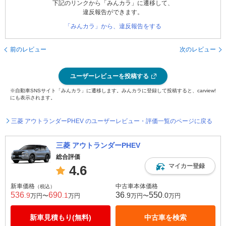
下記のリンクから「みんカラ」に遷移して、
違反報告ができます。
「みんカラ」から、違反報告をする
前のレビュー
次のレビュー
ユーザーレビューを投稿する
※自動車SNSサイト「みんカラ」に遷移します。みんカラに登録して投稿すると、carview!
にも表示されます。
三菱 アウトランダーPHEV のユーザーレビュー・評価一覧のページに戻る
三菱 アウトランダーPHEV
総合評価
マイカー登録
4.6
新車価格
中古車本体価格
（税込）
536
690
36
550
.9
.1
.9
.0
万円〜
万円
万円〜
万円
新車見積もり(無料)
中古車を検索