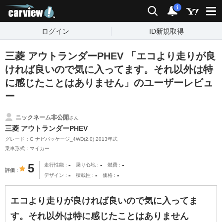
carview!
検索
通知
i
ログイン
ID新規取得
三菱 アウトランダーPHEV 「エコより走りが良
ければ良いので気に入ってます。それ以外は特
に感じたことはありません」のユーザーレビュ
ー
ニックネーム非公開
さん
三菱 アウトランダーPHEV
グレード：G ナビパッケージ_4WD(2.0) 2013年式
乗車形式：マイカー
-
-
-
5
走行性能
乗り心地
燃費
評価
-
-
-
デザイン
積載性
価格
エコより走りが良ければ良いので気に入ってま
す。それ以外は特に感じたことはありません