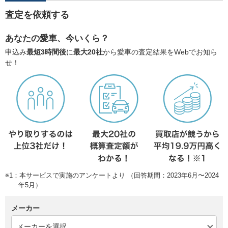
査定を依頼する
あなたの愛車、今いくら？
申込み
最短3時間後
に
最大20社
から愛車の査定結果をWebでお知ら
せ！
※1：本サービスで実施のアンケートより （回答期間：2023年6月〜2024
年5月）
メーカー