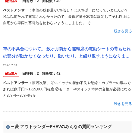
回答数：
2
閲覧数：
40
解決済み
ベストアンサー：
車側の残容量が0%若しくは10%以下になっていませんか？
私は以前それで充電されなかったので、最低容量を20%に設定してそれ以上は
自宅から車両の蓄電池を使わないようにしました。 そ
続きを見る
車の不具合について。 数ヶ月前から運転席の電動シートの背もたれ
の部分が動かなくなったり、動いたり、と繰り返すようになりまし
た。 修理費用はいくら位だと思いますか？ ちなみにGG3のアウト
2026.7.31
ラン...
回答数：
2
閲覧数：
42
解決済み
ベストアンサー：
原因次第。 ①スイッチの接触不良や配線・カプラーの緩みで
あれば数千円〜1万5,000円程度 ②モーターやスイッチ本体の交換が必要になる
と3万円〜8万円程度
続きを見る
三菱 アウトランダーPHEVのみんなの質問ランキング