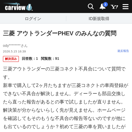
carview!
検索
通知
i
ログイン
ID新規取得
三菱 アウトランダーPHEV のみんなの質問
ody********さん
違反報告
2026.5.15 16:39
回答数：
1
閲覧数：
91
解決済み
三菱アウトランダーの三菱コネクト不具合について質問で
す。
新車で購入して2ヶ月たちますが三菱コネクトの車両登録が
できない不具合が解決しません。ディーラーも部品交換し
たら直った報告があるとの事で試しましたが直りません。
解決策が分からないらしく先が見えません。ホームページ
を確認してもそのもうな不具合の報告等ないのですが他に
も出ているのでしょうか？初めて三菱の車を買いましたが