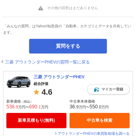
その他の回答はまだありません
「みんなの質問」はYahoo!知恵袋の「自動車」カテゴリとデータを共有してい
ます。
質問をする
三菱 アウトランダーPHEVの質問一覧に戻る
三菱 アウトランダーPHEV
総合評価
マイカー登録
4.6
新車価格
中古車本体価格
（税込）
536
690
36
550
.9
.1
.9
.0
万円〜
万円
万円〜
万円
新車見積もり(無料)
中古車を検索
アウトランダーPHEVの車買取相場を調べる