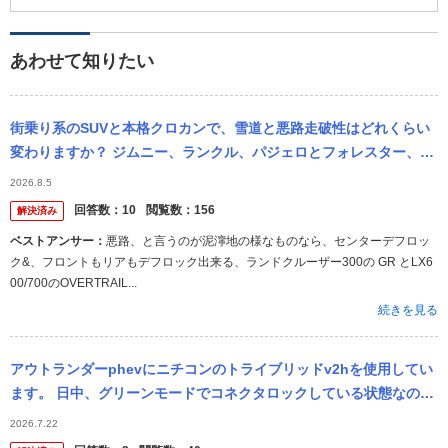
あわせて知りたい
街乗り系のSUVと本格クロカンで、雪道と悪路走破性はどれくらい
変わりますか？ ジムニー、ランクル、パジェロとフォレスター、R
AV4、エクストレイル、アウトランダーなど。
2026.8.5
回答数：
10
閲覧数：
156
解決済み
ベストアンサー：
悪路、と言うのが泥濘地の様なものなら、センターデフロッ
ク&、フロントもリアもデフロック出来る、ランドクルーザー300の GR とLX6
00/700のOVERTRAIL...
続きを見る
アウトランダーphevにニチコンのトライブリッドv2hを使用してい
ます。 日中、グリーンモードでコネクタロックしている状態なので
すが、蓄電池にのみ充電され、車両に充電されず、余剰分は売電さ
2026.7.22
れるよ...