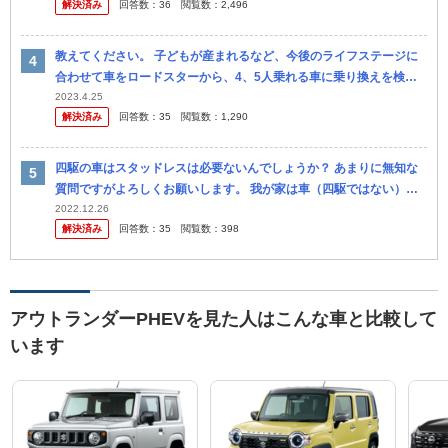
解決済み
回答数：
36
閲覧数：
2,496
ポ...
教えてください。 子どもが産まれるなど、今後のライフステージに
合わせて車をロードスターから、4、5人乗れる車に乗り換えを検討
しています。 そこで候補です。 ①ランクルプラド2.7 TX Lパッ...
2023.4.25
解決済み
回答数：
35
閲覧数：
1,290
四駆の車はスタッドレスは必要ないんでしょうか？ あまりに無知な
質問ですがよろしくお願いします。 我が家は車（四駆ではない）を
一台所有していますが雪の日は、 仮にスタッドレスでも怖すぎて運
2022.12.26
解決済み
回答数：
35
閲覧数：
398
転しま...
アウトランダーPHEVを見た人はこんな車と比較して
います