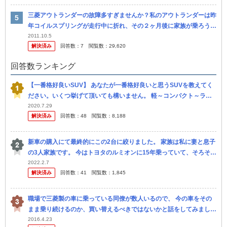
三菱アウトランダーの故障多すぎませんか？私のアウトランダーは昨
年コイルスプリングが走行中に折れ、その２ヶ月後に家族が乗ろうと
足を乗せた時に別のコイルスプリングが折れました。 保証は過ぎて
2011.10.5
解決済み
回答数：
7
閲覧数：
29,620
いるので...
回答数ランキング
【一番格好良いSUV】 あなたが一番格好良いと思うSUVを教えてく
ださい。いくつ挙げて頂いても構いません。 軽～コンパクト～ラー
ジサイズ、クロスオーバー、SUVクーペ、ハイパワースポーティー
2020.7.29
解決済み
回答数：
48
閲覧数：
8,188
S...
新車の購入にて最終的にこの2台に絞りました。 家族は私に妻と息子
の3人家族です。 今はトヨタのルミオンに15年乗っていて、そろそろ
買い替えのタイミングです。 〜候補〜 1、デリカd5 2、新型...
2022.2.7
解決済み
回答数：
41
閲覧数：
1,845
職場で三菱製の車に乗っている同僚が数人いるので、 今の車をその
まま乗り続けるのか、買い替えるべきではないかと話をしてみました
（車はアウトランダー・パジェロミニ・デリカD5・ランエボ・ekス
2016.4.23