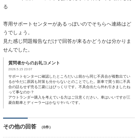
る
専用サポートセンターがあるっぽいのでそちらへ連絡はど
うでしょう。
見た感じ問題報告なだけで回答が来るかどうかは分かりま
せんでした。
質問者からのお礼コメント
2026.5.15 23:07
サポートセンターに確認したところだいぶ前から同じ不具合が複数出てい
るが今だに原因も対策も分からないとのことでした。新車で買う前に不具
合の話もせず売る三菱にはびっくりです。不具合出たら外れ引きましたね
って事なのか？
アウトランダー購入を考えている方はご注意ください。車はいいですが三
菱自動車とディーラーはかなりヤバいです。
その他の回答
（0件）