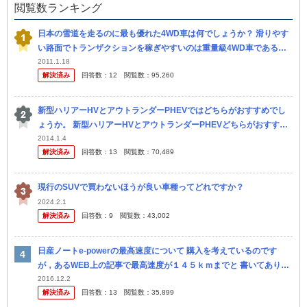
閲覧数ランキング
日本の雪道を走るのに最も優れた4WD車は何でしょうか？ 滑りやす
い路面でトランザクションを稼ぎやすいのは重量級4WD車であるか
も知れませんが、減速や下り坂カーブの走行では寧ろ危険なのではな
2011.1.18
解決済み
回答数：
12
閲覧数：
95,260
いかと...
新型ハリアーHVとアウトランダーPHEVではどちらがおすすめでし
ょうか。 新型ハリアーHVとアウトランダーPHEVどちらがおすすめ
でしょうか。。。 皆さんの意見をお聞かせください。 値段として...
2014.1.4
解決済み
回答数：
13
閲覧数：
70,489
現行のSUVで買わないほうが良い車種ってどれですか？
2024.2.1
解決済み
回答数：
9
閲覧数：
43,002
日産ノートe-powerの最高速度について 購入を考えているのです
が，あるWEB上の記事で最高速度が１４５ｋｍまでと 書いてありま
した。 本当なのでしょうか？ 確かに，アコードハイブリッドやア...
2016.12.2
解決済み
回答数：
13
閲覧数：
35,899