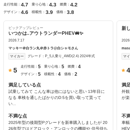
4.7
4.3
4.2
走行性能：
乗り心地：
燃費：
4.6
3.9
3.8
デザイン：
積載性：
価格：
ピックアップレビュー
新し
いつかは‥アウトランダーPHEV🚐✨️
2026.7.17
2026
マッキー＠白ラン丸＠赤トラ@白シャモさん
mas
グレード：
P_5人乗り_4WD(2.4) 2024年式
マイカー
マ
5
5
4
走行性能：
乗り心地：
燃費：
5
5
4
2
デザイン：
積載性：
価格：
満足している点
満
試乗してみて こんな車は他にはないと思い 13年目に
外観
なる 車検を通したばかりのD:5を買い取って貰って
が楽
い...
不満な点
不
2025年型の後期型Pグレードを新車購入しましたが 20
車幅
26年型ではドアロック・アンロックの機能や 信号待ち
HE