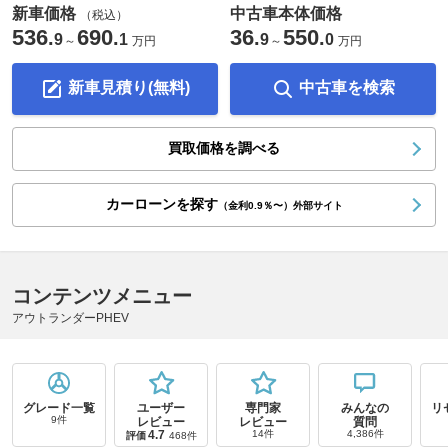
新車価格
中古車本体価格
（税込）
536
690
36
550
.
.
.
.
9
1
9
0
～
万円
～
万円
新車見積り(無料)
中古車を検索
買取価格を調べる
カーローンを探す
（金利0.9％〜）外部サイト
コンテンツメニュー
アウトランダーPHEV
グレード一覧
ユーザー
専門家
みんなの
リ
9件
レビュー
レビュー
質問
4.7
14件
4,386件
評価
468件