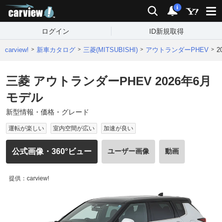
carview!
検索
通知
i
ログイン
ID新規取得
carview!
新車カタログ
三菱(MITSUBISHI)
アウトランダーPHEV
2
三菱 アウトランダーPHEV 2026年6月
モデル
新型情報・価格・グレード
運転が楽しい
室内空間が広い
加速が良い
公式画像・360°ビュー
ユーザー画像
動画
提供：carview!