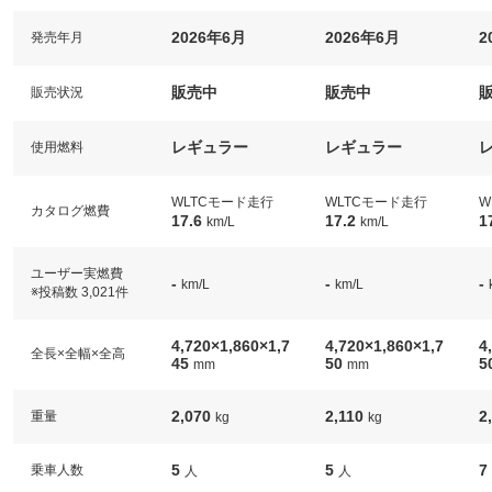
2026年6月
2026年6月
2
発売年月
販売中
販売中
販売状況
レギュラー
レギュラー
使用燃料
WLTCモード走行
WLTCモード走行
W
カタログ燃費
17.6
17.2
1
km/L
km/L
ユーザー実燃費
-
-
-
km/L
km/L
※投稿数 3,021件
4,720×1,860×1,7
4,720×1,860×1,7
4
全長×全幅×全高
45
50
5
mm
mm
2,070
2,110
2
重量
kg
kg
5
5
7
乗車人数
人
人