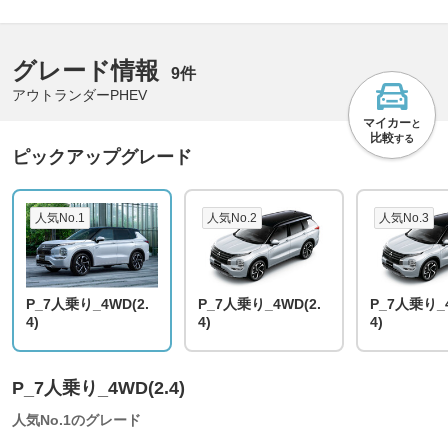
グレード情報
9件
アウトランダーPHEV
マイカー
と
比較
する
ピックアップグレード
人気No.1
人気No.2
人気No.3
P_7人乗り_4WD(2.
P_7人乗り_4WD(2.
P_7人乗り_4
4)
4)
4)
P_7人乗り_4WD(2.4)
人気No.1のグレード