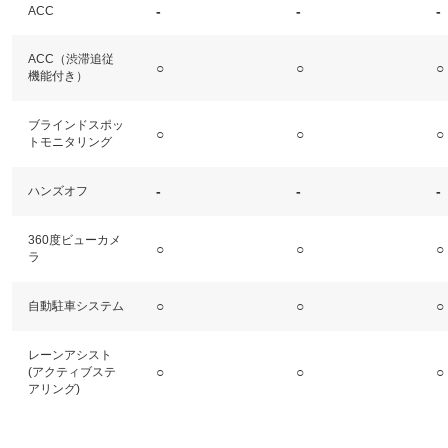
-
-
-
ACC
ACC（渋滞追従
○
○
○
機能付き）
ブラインドスポッ
○
○
○
トモニタリング
-
-
-
ハンズオフ
360度ビューカメ
○
○
○
ラ
○
○
○
自動駐車システム
レーンアシスト
○
○
○
(アクティブステ
アリング)