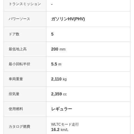
-
トランスミッション
ガソリンHV(PHV)
パワーソース
5
ドア数
200
最低地上高
mm
5.5
最小回転半径
m
2,110
車両重量
kg
2,359
排気量
cc
レギュラー
使用燃料
WLTCモード走行
カタログ燃費
16.2
km/L