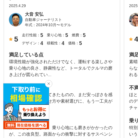
2025.4.29
2025
大音 安弘
自動車ジャーナリスト
年式：
2024年10月〜モデル
5
5
5
走行性能：
乗り心地：
燃費：
5
4
4
5
デザイン：
積載性：
価格：
満足している点
満
環境性能が強化されただけでなく、運転する楽しさや
素晴
乗り心地の良さ、静粛性など、トータルでクルマの磨
らな
き上げが図られてい...
れる
不満な点
不
内装の質感が高まってきたものの、まだ安っぽさを感
ほと
じる部分もあり、見せ方や素材選びに、もう一工夫が
のデ
欲しい。
チャ
乗り心地
乗
静粛性がより高まり、乗り心地にも磨きがかかったの
特別
が、この改良型。路面からの衝撃に対するサスペンシ
いう