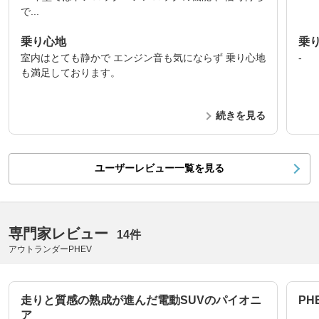
で...
乗り心地
乗
室内はとても静かで エンジン音も気にならず 乗り心地
-
も満足しております。
続きを見る
ユーザーレビュー一覧を見る
専門家レビュー
14件
アウトランダーPHEV
走りと質感の熟成が進んだ電動SUVのパイオニ
P
ア