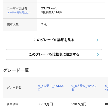
23.79
ユーザー実燃費
km/L
※投稿数
1,114件
ユーザー実燃費とは？
7
乗車人数
名
このグレードの詳細を見る
このグレードを比較表に追加する
グレード一覧
M_5人乗り_4WD(2.
G_5人乗り_4WD(2.
G
グレード名
4)
4)
4)
536.
万円
598.
万円
6
新車価格
9
5