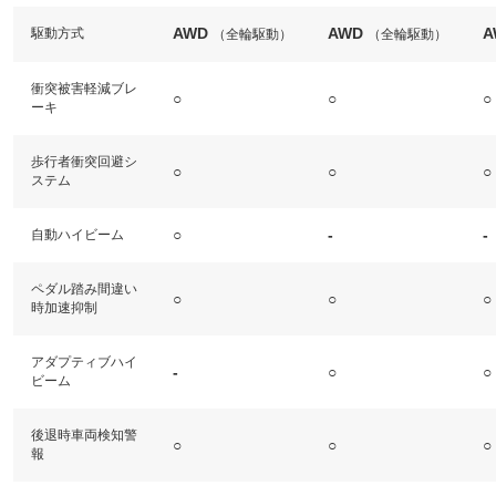
AWD
AWD
A
駆動方式
（全輪駆動）
（全輪駆動）
衝突被害軽減ブレ
○
○
○
ーキ
歩行者衝突回避シ
○
○
○
ステム
○
-
-
自動ハイビーム
ペダル踏み間違い
○
○
○
時加速抑制
アダプティブハイ
-
○
○
ビーム
後退時車両検知警
○
○
○
報