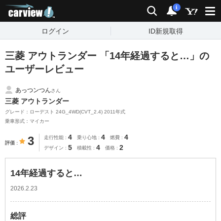
carview!
検索
通知
i
ログイン
ID新規取得
三菱 アウトランダー 「14年経過すると…」の
ユーザーレビュー
あっつンつん
さん
三菱 アウトランダー
グレード：ローデスト 24G_4WD(CVT_2.4) 2011年式
乗車形式：マイカー
4
4
4
3
走行性能
乗り心地
燃費
評価
5
4
2
デザイン
積載性
価格
14年経過すると…
2026.2.23
総評