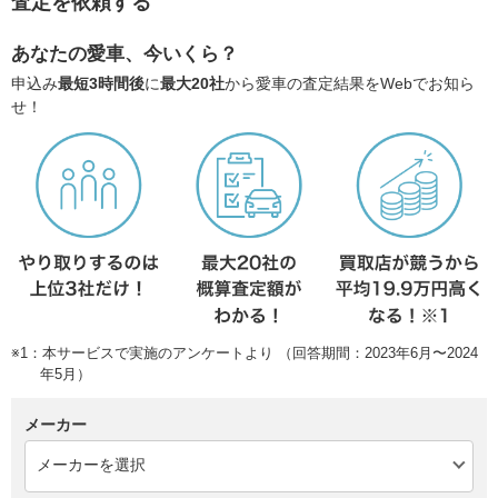
査定を依頼する
あなたの愛車、今いくら？
申込み
最短3時間後
に
最大20社
から愛車の査定結果をWebでお知ら
せ！
※1：本サービスで実施のアンケートより （回答期間：2023年6月〜2024
年5月）
メーカー