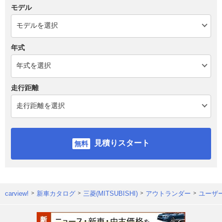
モデル
年式
走行距離
見積りスタート
carview!
新車カタログ
三菱(MITSUBISHI)
アウトランダー
ユーザ