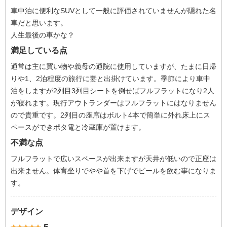
車中泊に便利なSUVとして一般に評価されていませんが隠れた名
車だと思います。
人生最後の車かな？
満足している点
通常は主に買い物や義母の通院に使用していますが、たまに日帰
りや1、2泊程度の旅行に妻と出掛けています。季節により車中
泊をしますが2列目3列目シートを倒せばフルフラットになり2人
が寝れます。現行アウトランダーはフルフラットにはなりません
ので貴重です。2列目の座席はボルト4本で簡単に外れ床上にス
ペースができポタ電と冷蔵庫が置けます。
不満な点
フルフラットで広いスペースが出来ますが天井が低いので正座は
出来ません。体育坐りでやや首を下げでビールを飲む事になりま
す。
デザイン