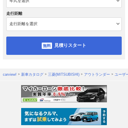
走行距離
見積りスタート
carview!
新車カタログ
三菱(MITSUBISHI)
アウトランダー
ユーザ