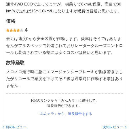
通常4WD ECOで走ってますが、街乗りで8km/L程度、高速で80
km/hで走れば15〜16km/Lになりますが燃費は普通と思います。
価格
4
最近は速度0から安全装置が作動します。愛車はそうではありま
せんがフルスペックで装備されておりレーダークルーズコントロ
ールも装備されている割には安くコスパは良いと思います。
故障経験
ノロノロ走行時に急にエマージェンシーブレーキが働き驚きまし
たがリコールで感度を下げてその後は通常時に作動する事はあり
ません。
下記のリンクから「みんカラ」に遷移して、
違反報告ができます。
「みんカラ」から、違反報告をする
前のレビュー
次のレビュー