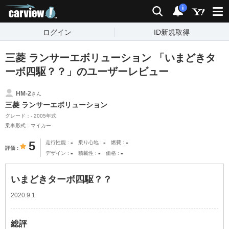
carview!
検索
通知
i
ログイン
ID新規取得
三菱 ランサーエボリューション 「いまどきタ
ーボ四駆？？」のユーザーレビュー
HM-2
さん
三菱 ランサーエボリューション
グレード：- 2005年式
乗車形式：マイカー
-
-
-
5
走行性能
乗り心地
燃費
評価
-
-
-
デザイン
積載性
価格
いまどきターボ四駆？？
2020.9.1
総評