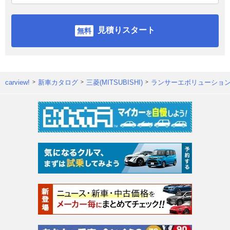
見積りスタート
carview!
新車カタログ
三菱(MITSUBISHI)
ランサーエボリューショ