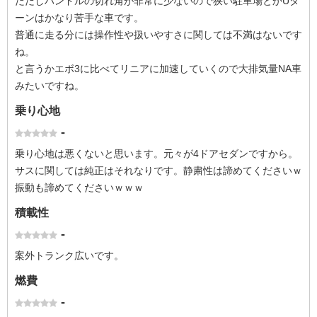
ただしハンドルの切れ角が非常に少ないので狭い駐車場とかUタ
ーンはかなり苦手な車です。
普通に走る分には操作性や扱いやすさに関しては不満はないです
ね。
と言うかエボ3に比べてリニアに加速していくので大排気量NA車
みたいですね。
乗り心地
-
乗り心地は悪くないと思います。元々が4ドアセダンですから。
サスに関しては純正はそれなりです。静粛性は諦めてくださいｗ
振動も諦めてくださいｗｗｗ
積載性
-
案外トランク広いです。
燃費
-