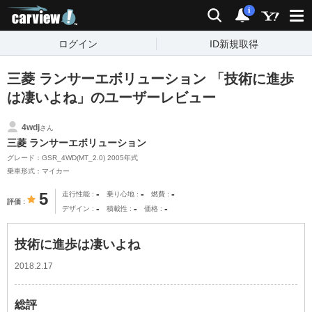
carview!
検索
通知
i
ログイン
ID新規取得
三菱 ランサーエボリューション 「技術に進歩
は凄いよね」のユーザーレビュー
4wdj
さん
三菱 ランサーエボリューション
グレード：GSR_4WD(MT_2.0) 2005年式
乗車形式：マイカー
-
-
-
5
走行性能
乗り心地
燃費
評価
-
-
-
デザイン
積載性
価格
技術に進歩は凄いよね
2018.2.17
総評