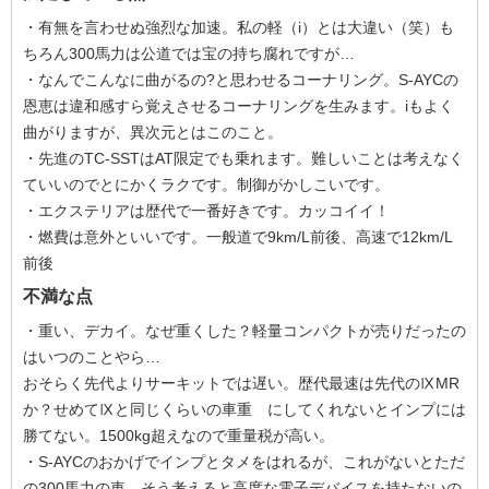
・有無を言わせぬ強烈な加速。私の軽（i）とは大違い（笑）も
ちろん300馬力は公道では宝の持ち腐れですが…
・なんでこんなに曲がるの?と思わせるコーナリング。S-AYCの
恩恵は違和感すら覚えさせるコーナリングを生みます。iもよく
曲がりますが、異次元とはこのこと。
・先進のTC-SSTはAT限定でも乗れます。難しいことは考えなく
ていいのでとにかくラクです。制御がかしこいです。
・エクステリアは歴代で一番好きです。カッコイイ！
・燃費は意外といいです。一般道で9km/L前後、高速で12km/L
前後
不満な点
・重い、デカイ。なぜ重くした？軽量コンパクトが売りだったの
はいつのことやら…
おそらく先代よりサーキットでは遅い。歴代最速は先代のⅨMR
か？せめてⅨと同じくらいの車重 にしてくれないとインプには
勝てない。1500kg超えなので重量税が高い。
・S-AYCのおかげでインプとタメをはれるが、これがないとただ
の300馬力の車。そう考えると高度な電子デバイスを持たないの