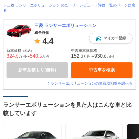
三菱 ランサーエボリューション のユーザーレビュー・評価一覧のページに戻
る
三菱 ランサーエボリューション
総合評価
マイカー登録
4.4
新車価格
中古車本体価格
（税込）
324
540
152
930
.5
.5
.0
.0
万円〜
万円
万円〜
万円
新車見積もり(無料)
中古車を検索
ランサーエボリューションの車買取相場を調べる
ランサーエボリューションを見た人はこんな車と比
較しています