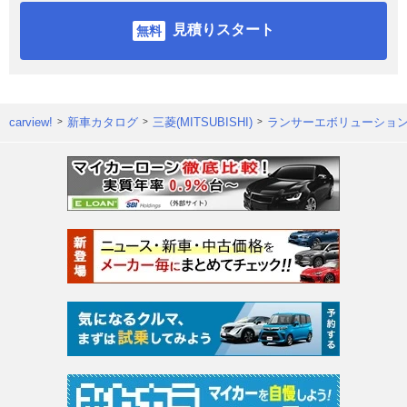
見積りスタート
carview!
新車カタログ
三菱(MITSUBISHI)
ランサーエボリューショ