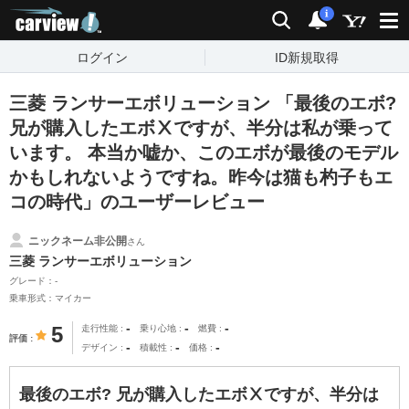
carview!
検索
通知
i
ログイン
ID新規取得
三菱 ランサーエボリューション 「最後のエボ?
兄が購入したエボⅩですが、半分は私が乗って
います。 本当か嘘か、このエボが最後のモデル
かもしれないようですね。昨今は猫も杓子もエ
コの時代」のユーザーレビュー
ニックネーム非公開
さん
三菱 ランサーエボリューション
グレード：-
乗車形式：マイカー
-
-
-
5
走行性能
乗り心地
燃費
評価
-
-
-
デザイン
積載性
価格
最後のエボ? 兄が購入したエボⅩですが、半分は