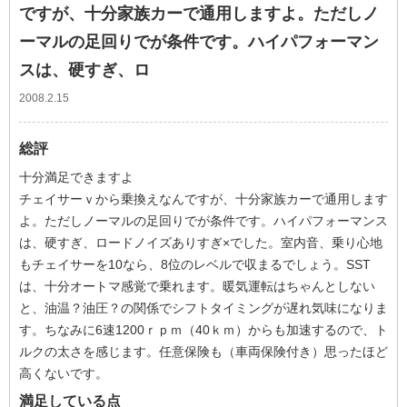
ですが、十分家族カーで通用しますよ。ただしノ
ーマルの足回りでが条件です。ハイパフォーマン
スは、硬すぎ、ロ
2008.2.15
総評
十分満足できますよ
チェイサーｖから乗換えなんですが、十分家族カーで通用します
よ。ただしノーマルの足回りでが条件です。ハイパフォーマンス
は、硬すぎ、ロードノイズありすぎ×でした。室内音、乗り心地
もチェイサーを10なら、8位のレベルで収まるでしょう。SST
は、十分オートマ感覚で乗れます。暖気運転はちゃんとしない
と、油温？油圧？の関係でシフトタイミングが遅れ気味になりま
す。ちなみに6速1200ｒｐｍ（40ｋｍ）からも加速するので、ト
ルクの太さを感じます。任意保険も（車両保険付き）思ったほど
高くないです。
満足している点