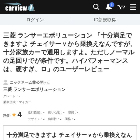
carview!
検索
通知
i
ログイン
ID新規取得
三菱 ランサーエボリューション 「十分満足で
きますよ チェイサーｖから乗換えなんですが、
十分家族カーで通用しますよ。ただしノーマル
の足回りでが条件です。ハイパフォーマンス
は、硬すぎ、ロ」のユーザーレビュー
ニックネーム非公開
さん
三菱 ランサーエボリューション
グレード：-
乗車形式：マイカー
-
-
-
4
走行性能
乗り心地
燃費
評価
-
-
-
デザイン
積載性
価格
十分満足できますよ チェイサーｖから乗換えなん