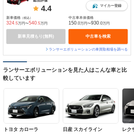
総合評価
マイカー登録
4.4
新車価格
中古車本体価格
（税込）
324
540
150
930
.5
.5
.0
.0
万円〜
万円
万円〜
万円
新車見積もり(無料)
中古車を検索
ランサーエボリューションの車買取相場を調べる
ランサーエボリューションを見た人はこんな車と比
較しています
トヨタ カローラ
日産 スカイライン
レク