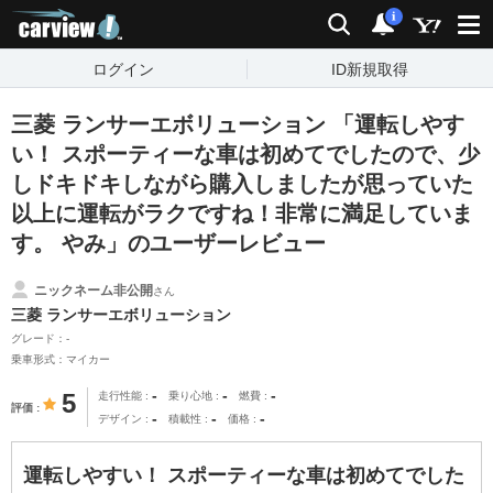
carview!
検索
通知
i
ログイン
ID新規取得
三菱 ランサーエボリューション 「運転しやす
い！ スポーティーな車は初めてでしたので、少
しドキドキしながら購入しましたが思っていた
以上に運転がラクですね！非常に満足していま
す。 やみ」のユーザーレビュー
ニックネーム非公開
さん
三菱 ランサーエボリューション
グレード：-
乗車形式：マイカー
-
-
-
5
走行性能
乗り心地
燃費
評価
-
-
-
デザイン
積載性
価格
運転しやすい！ スポーティーな車は初めてでした