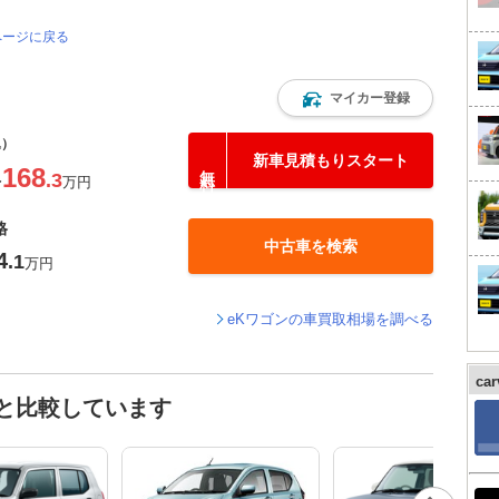
ページに戻る
マイカー登録
込）
新車見積もりスタート
168
.3
〜
万円
格
中古車を検索
4
.1
万円
eKワゴンの車買取相場を調べる
ca
と比較しています