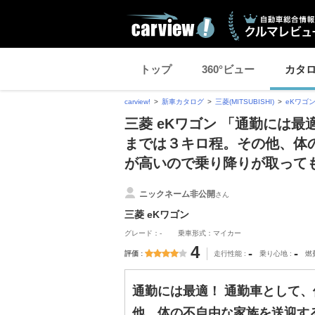
トップ
360°ビュー
カタ
carview!
新車カタログ
三菱(MITSUBISHI)
eKワゴ
三菱 eKワゴン 「通勤には
までは３キロ程。その他、体
が高いので乗り降りが取って
ニックネーム非公開
さん
三菱 eKワゴン
グレード：-
乗車形式：マイカー
4
-
-
評価
走行性能
乗り心地
燃
通勤には最適！ 通勤車として
他、体の不自由な家族を送迎す