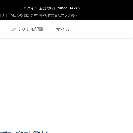
ログイン
[
新規取得
]
Yahoo! JAPAN
サイト5社との比較（2026年2月株式会社プラグ調べ）
オリジナル記事
マイカー