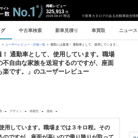
掲載レビュー
325,913
件
時点
※新車カタログのある自動車総合情報
2026.08.07
ログ
中古車検索
新車見積り
車買取
ニュース
ン
ユーザーレビュー・評価一覧
通勤には最適！ 通勤車として、使用しています...
最適！ 通勤車として、使用しています。職場
の不自由な家族を送迎するのですが、座面
も楽です。」のユーザーレビュー
-
-
-
-
費
デザイン
積載性
価格
、使用しています。職場までは３キロ程。その
るのですが、座面が高いので乗り降りが取って