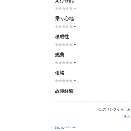
走行性能
-
乗り心地
-
積載性
-
燃費
-
価格
-
故障経験
下記のリンクから「み
「みん
前のレビュー