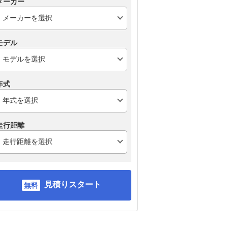
メーカー
モデル
年式
走行距離
見積りスタート