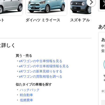
Nex
t
ルト
ダイハツ ミライース
スズキ アルトラパン
あ
と詳しく
申
愛
買う・売る
eKワゴンの中古車情報を見る
eKワゴンの中古車相場情報を見る
eKワゴンの新車見積りをする
eKワゴンの買取相場を調べる
似たタイプの車種を探す
ハッチバック
※
軽自動車
低燃費車