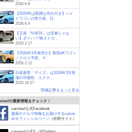
2026.6.8
【2025年は堅調な売れ行き】ハイ
トワゴンの実力派、日...
2026.6.4
【王座「N-BOX」は安泰じゃな
い】ダイハツ“軽ストロ...
2026.2.17
【2026年3月発売か】新型eKワゴン
／クロス予想。マ...
2026.2.12
日産新型「デイズ」は2026年3月登
場の可能性。エクス...
2025.10.27
関連記事をもっと見る
rview!の最新情報をチェック！
carview!公式Facebook
最新のクルマ情報をお届けするcarvie
w!オフィシャルページ
（外部サイト）
carview!公式X（旧Twitter）