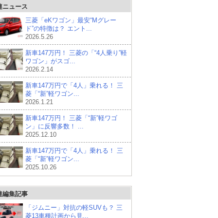
連ニュース
三菱「eKワゴン」最安“Mグレー
ド”の特徴は？ エント...
2026.5.26
新車147万円！ 三菱の「“4人乗り”軽
ワゴン」がスゴ...
2026.2.14
新車147万円で「4人」乗れる！ 三
菱「“新”軽ワゴン...
2026.1.21
新車147万円！ 三菱「“新”軽ワゴ
ン」に反響多数！ ...
2025.12.10
新車147万円で「4人」乗れる！ 三
菱「“新”軽ワゴン...
2025.10.26
連編集記事
「ジムニー」対抗の軽SUVも？ 三
菱13車種計画から見...