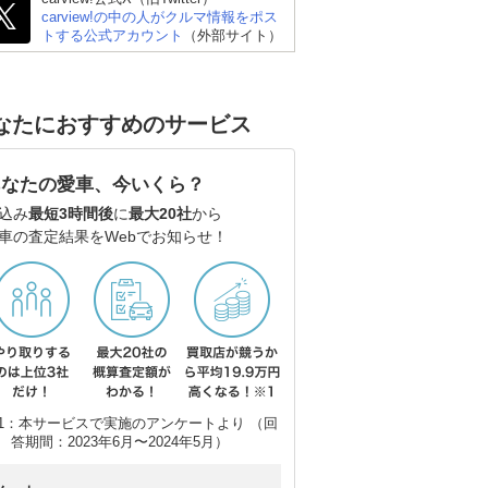
carview!の中の人がクルマ情報をポス
トする公式アカウント
（外部サイト）
日産 デイズ
日産 サクラ
ダ
バ
なたにおすすめのサービス
あなたの愛車、今いくら？
込み
最短3時間後
に
最大20社
から
車の査定結果をWebでお知らせ！
1：本サービスで実施のアンケートより （回
答期間：2023年6月〜2024年5月）