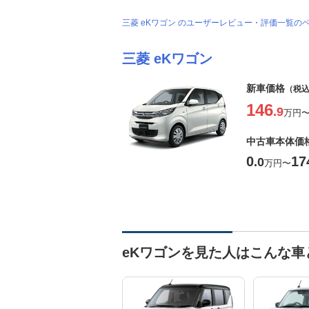
三菱 eKワゴン のユーザーレビュー・評価一覧の
三菱 eKワゴン
新車価格
（税
146
.9
万円
中古車本体価
0
17
.0
万円
〜
eKワゴンを見た人はこんな車