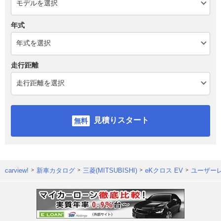
年式
走行距離
見積りスタート
carview!
新車カタログ
三菱(MITSUBISHI)
eKクロス EV
ユーザー