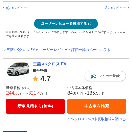
前のレビュー
次のレビュー
ユーザーレビューを投稿する
※自動車SNSサイト「みんカラ」に遷移します。みんカラに登録して投稿すると、carview!
にも表示されます。
三菱 eKクロス EV のユーザーレビュー・評価一覧のページに戻る
三菱 eKクロス EV
総合評価
マイカー登録
4.7
新車価格
中古車本体価格
（税込）
244
321
84
185
.6
.4
.0
.9
万円〜
万円
万円〜
万円
新車見積もり(無料)
中古車を検索
eKクロス EVの車買取相場を調べる