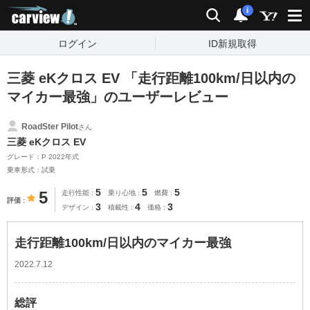
carview!
検索
通知
i
ログイン
ID新規取得
三菱 eKクロス EV 「走行距離100km/日以内の
マイカー最強」のユーザーレビュー
RoadSter Pilot
さん
三菱 eKクロス EV
グレード：P 2022年式
乗車形式：試乗
5
5
5
5
走行性能
乗り心地
燃費
評価
3
4
3
デザイン
積載性
価格
走行距離100km/日以内のマイカー最強
2022.7.12
総評