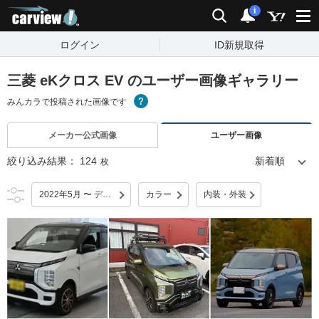
carview!
検索
通知
i
ログイン
ID新規取得
三菱 eKクロス EV のユーザー画像ギャラリー
みんカラで投稿された画像です
メーカー公式画像
ユーザー画像
絞り込み結果：
124
枚
2022年5月 〜 デビュー
カラー
内装・外装