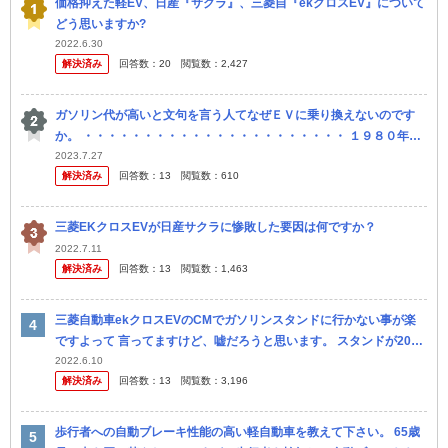
価格抑えた軽EV、日産『サクラ』、三菱自『ekクロスEV』について
どう思いますか?
2022.6.30
解決済み
回答数：
20
閲覧数：
2,427
ガソリン代が高いと文句を言う人てなぜＥＶに乗り換えないのです
か。 ・・・・・・・・・・・・・・・・・・・・・・ １９８０年代
でも１９９０年代でも２０００年代でも２０１０年代でも２０２０年
2023.7.27
解決済み
回答数：
13
閲覧数：
610
代でもい...
三菱EKクロスEVが日産サクラに惨敗した要因は何ですか？
2022.7.11
解決済み
回答数：
13
閲覧数：
1,463
三菱自動車ekクロスEVのCMでガソリンスタンドに行かない事が楽
ですよって 言ってますけど、嘘だろうと思います。 スタンドが20ｋ
ｍ行かないとないような僻地の話かと疑います。 私の街は、一番近
2022.6.10
解決済み
回答数：
13
閲覧数：
3,196
い...
歩行者への自動ブレーキ性能の高い軽自動車を教えて下さい。 65歳