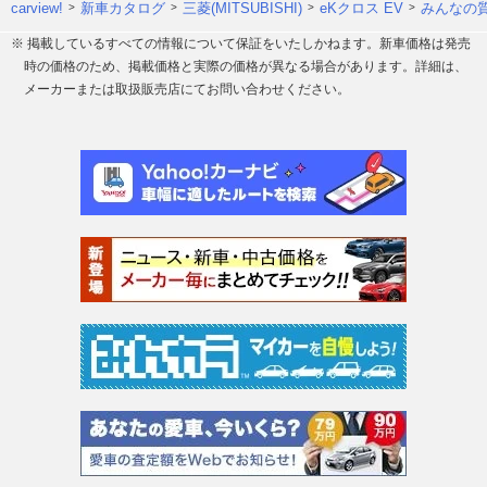
carview!
新車カタログ
三菱(MITSUBISHI)
eKクロス EV
みんなの質
※ 掲載しているすべての情報について保証をいたしかねます。新車価格は発売
時の価格のため、掲載価格と実際の価格が異なる場合があります。詳細は、
メーカーまたは取扱販売店にてお問い合わせください。