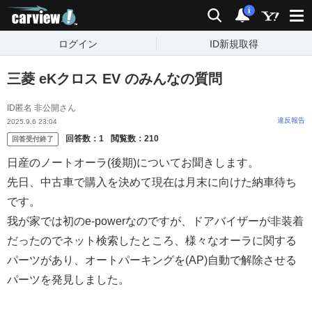
carview!
検索
通知
i
ログイン
ID新規取得
三菱 eKクロス EV のみんなの質問
ID匿名 非公開さん
違反報告
2025.9.6 23:04
回答数：
1
閲覧数：
210
回答受付終了
日産のノートオーラ(後期)についてお聞きします。
先日、中古車で購入を決めて現在は月末に向けた納車待ち
です。
我が家では初のe-powerなのですが、ドアバイザーが非装着
だったのでネット検索したところ、様々なオーラに関する
パーツがあり、オートパーキングを(AP)自動で解除させる
パーツを発見しました。