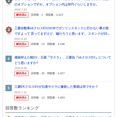
のオプションですか。オプション代は何円ぐらいしますか。
2022.7.22
解決済み
回答数：
2
閲覧数：
3,327
三菱自動車ekクロスEVのCMでガソリンスタンドに行かない事が楽
ですよって 言ってますけど、嘘だろうと思います。 スタンドが20ｋ
ｍ行かないとないような僻地の話かと疑います。 私の街は、一番近
2022.6.10
解決済み
回答数：
13
閲覧数：
3,196
い...
価格抑えた軽EV、日産『サクラ』、三菱自『ekクロスEV』について
どう思いますか?
2022.6.30
解決済み
回答数：
20
閲覧数：
2,427
三菱EKクロスEVが日産サクラに惨敗した要因は何ですか？
2022.7.11
解決済み
回答数：
13
閲覧数：
1,463
回答数ランキング