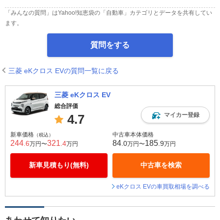
「みんなの質問」はYahoo!知恵袋の「自動車」カテゴリとデータを共有してい
ます。
質問をする
三菱 eKクロス EVの質問一覧に戻る
三菱 eKクロス EV
総合評価
マイカー登録
4.7
新車価格
中古車本体価格
（税込）
244
321
84
185
.6
.4
.0
.9
万円〜
万円
万円〜
万円
新車見積もり(無料)
中古車を検索
eKクロス EVの車買取相場を調べる