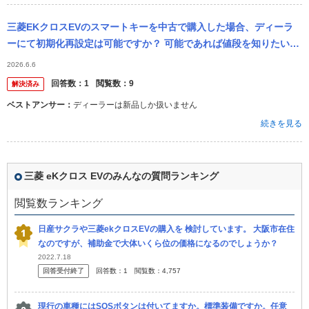
三菱EKクロスEVのスマートキーを中古で購入した場合、ディーラ
ーにて初期化再設定は可能ですか？ 可能であれば値段を知りたいで
す。 よろしくお願いします。
2026.6.6
回答数：
1
閲覧数：
9
解決済み
ベストアンサー：
ディーラーは新品しか扱いません
続きを見る
三菱 eKクロス EVのみんなの質問ランキング
閲覧数ランキング
日産サクラや三菱ekクロスEVの購入を 検討しています。 大阪市在住
なのですが、補助金で大体いくら位の価格になるのでしょうか？
2022.7.18
回答受付終了
回答数：
1
閲覧数：
4,757
現行の車種にはSOSボタンは付いてますか。標準装備ですか。任意