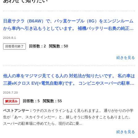
あわせて知りたい
日産サクラ（B6AW）で、バッ直ケーブル（8G）をエンジンルーム
から車内へ引き込もうとしています。 補機バッテリー右奥の純正ハ
ーネス用グロメットを使いたいのですが、車内側ではエアコンユニ
2026.8.1
ット（ブ...
回答数：
2
閲覧数：
50
回答受付終了
続きを見る
他人の車をマジマジ見てくる人の 対処法が知りたいです。 私の車は
三菱eKクロス EV(=電気自動車)です。 コンビニやスーパーの駐車場
に車を停め 買い物をすませて、戻ってくると、 私の車の周...
2026.7.20
回答数：
5
閲覧数：
55
解決済み
ベストアンサー：
ウチのスカイラインもよく見られますよ。 通りがかりの小学
生が「あー、スカイラインだー」と、嬉しそうに指をさすこともありました。
スーパーの駐車場に停めてたら、現行のZに乗...
続きを見る