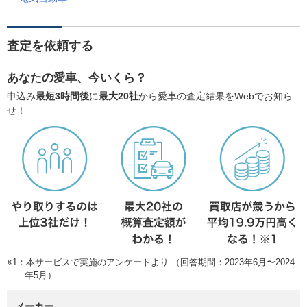
査定を依頼する
あなたの愛車、今いくら？
申込み
最短3時間後
に
最大20社
から愛車の査定結果をWebでお知ら
せ！
※1：本サービスで実施のアンケートより （回答期間：2023年6月〜2024
年5月）
メーカー