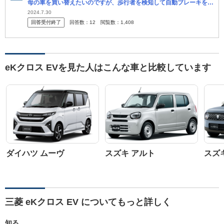
母の車を買い替えたいのですが、歩行者を検知して自動ブレーキをか
けてくれる性能が一番高い軽自動車はありますか。 田舎の山中に住
2024.7.30
回答受付終了
回答数：
12
閲覧数：
1,408
んでお...
eKクロス EVを見た人はこんな車と比較しています
ダイハツ ムーヴ
スズキ アルト
スズ
三菱 eKクロス EV についてもっと詳しく
知る