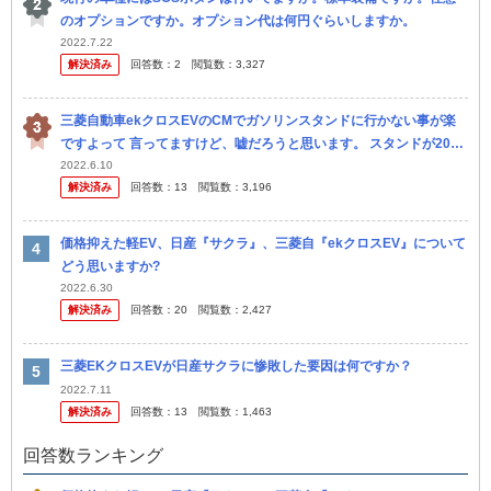
のオプションですか。オプション代は何円ぐらいしますか。
2022.7.22
解決済み
回答数：
2
閲覧数：
3,327
三菱自動車ekクロスEVのCMでガソリンスタンドに行かない事が楽
ですよって 言ってますけど、嘘だろうと思います。 スタンドが20ｋ
ｍ行かないとないような僻地の話かと疑います。 私の街は、一番近
2022.6.10
解決済み
回答数：
13
閲覧数：
3,196
い...
価格抑えた軽EV、日産『サクラ』、三菱自『ekクロスEV』について
どう思いますか?
2022.6.30
解決済み
回答数：
20
閲覧数：
2,427
三菱EKクロスEVが日産サクラに惨敗した要因は何ですか？
2022.7.11
解決済み
回答数：
13
閲覧数：
1,463
回答数ランキング