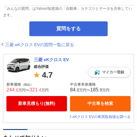
「みんなの質問」はYahoo!知恵袋の「自動車」カテゴリとデータを共有してい
ます。
質問をする
三菱 eKクロス EVの質問一覧に戻る
三菱 eKクロス EV
総合評価
マイカー登録
4.7
新車価格
中古車本体価格
（税込）
244
321
84
185
.6
.4
.0
.9
万円〜
万円
万円〜
万円
新車見積もり(無料)
中古車を検索
eKクロス EVの車買取相場を調べる