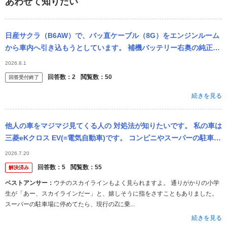
あわせて知りたい
日産サクラ（B6AW）で、バッ直ケーブル（8G）をエンジンルーム
から車内へ引き込もうとしています。 補機バッテリー右奥の純正ハ
ーネス用グロメットを使いたいのですが、車内側ではエアコンユニ
2026.8.1
ット（ブ...
回答数：
2
閲覧数：
50
回答受付終了
続きを見る
他人の車をマジマジ見てくる人の 対処法が知りたいです。 私の車は
三菱eKクロス EV(=電気自動車)です。 コンビニやスーパーの駐車場
に車を停め 買い物をすませて、戻ってくると、 私の車の周...
2026.7.20
回答数：
5
閲覧数：
55
解決済み
ベストアンサー：
ウチのスカイラインもよく見られますよ。 通りがかりの小学
生が「あー、スカイラインだー」と、嬉しそうに指をさすこともありました。
スーパーの駐車場に停めてたら、現行のZに乗...
続きを見る