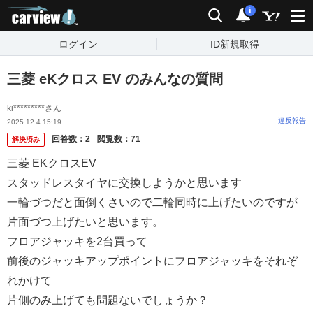
carview!
検索
通知
i
ログイン
ID新規取得
三菱 eKクロス EV のみんなの質問
ki*********さん
違反報告
2025.12.4 15:19
回答数：
2
閲覧数：
71
解決済み
三菱 EKクロスEV
スタッドレスタイヤに交換しようかと思います
一輪づつだと面倒くさいので二輪同時に上げたいのですが
片面づつ上げたいと思います。
フロアジャッキを2台買って
前後のジャッキアップポイントにフロアジャッキをそれぞ
れかけて
片側のみ上げても問題ないでしょうか？