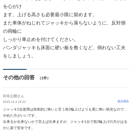
を心がけ
ます。上げる高さも必要最小限に留めます。
また車体がねじれてジャッキから落ちないように、反対側
の両輪に
しっかり車止めを付けてください。
パンダジャッキも床面に硬い板を敷くなど、倒れない工夫
をしましょう。
その他の回答
（1件）
lD非公開さん
違反報告
2025.12.4 15:22
ジャッキ2台使用は技術的に怖いと言う前2輪上げよりも更に怖い状況なので、
やめた方がいいです。
出来るか出来ないかで言えば出来ますが、ジャッキ1台で前2輪上げの方がはる
かに楽で安全です。