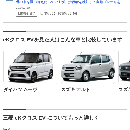
母の車を買い替えたいのですが、歩行者を検知して自動ブレーキをか
けてくれる性能が一番高い軽自動車はありますか。 田舎の山中に住
2024.7.30
回答受付終了
回答数：
12
閲覧数：
1,408
んでお...
eKクロス EVを見た人はこんな車と比較しています
ダイハツ ムーヴ
スズキ アルト
スズ
三菱 eKクロス EV についてもっと詳しく