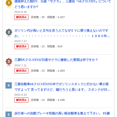
価格抑えた軽EV、日産『サクラ』、三菱自『ekクロスEV』について
どう思いますか?
2022.6.30
解決済み
回答数：
20
閲覧数：
2,427
ガソリン代が高いと文句を言う人てなぜＥＶに乗り換えないのです
か。 ・・・・・・・・・・・・・・・・・・・・・・ １９８０年代
でも１９９０年代でも２０００年代でも２０１０年代でも２０２０年
2023.7.27
解決済み
回答数：
13
閲覧数：
610
代でもい...
三菱EKクロスEVが日産サクラに惨敗した要因は何ですか？
2022.7.11
解決済み
回答数：
13
閲覧数：
1,463
三菱自動車ekクロスEVのCMでガソリンスタンドに行かない事が楽
ですよって 言ってますけど、嘘だろうと思います。 スタンドが20ｋ
ｍ行かないとないような僻地の話かと疑います。 私の街は、一番近
2022.6.10
解決済み
回答数：
13
閲覧数：
3,196
い...
歩行者への自動ブレーキ性能の高い軽自動車を教えて下さい。 65歳