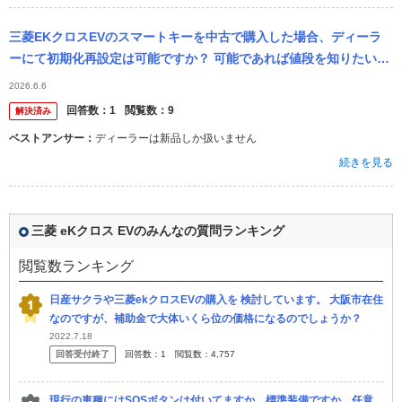
三菱EKクロスEVのスマートキーを中古で購入した場合、ディーラ
ーにて初期化再設定は可能ですか？ 可能であれば値段を知りたいで
す。 よろしくお願いします。
2026.6.6
回答数：
1
閲覧数：
9
解決済み
ベストアンサー：
ディーラーは新品しか扱いません
続きを見る
三菱 eKクロス EVのみんなの質問ランキング
閲覧数ランキング
日産サクラや三菱ekクロスEVの購入を 検討しています。 大阪市在住
なのですが、補助金で大体いくら位の価格になるのでしょうか？
2022.7.18
回答受付終了
回答数：
1
閲覧数：
4,757
現行の車種にはSOSボタンは付いてますか。標準装備ですか。任意