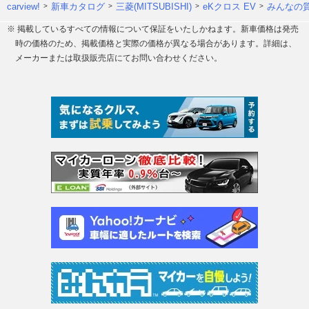
carview!
新車カタログ
三菱(MITSUBISHI)
eKクロス EV
みんなの質
※ 掲載しているすべての情報について保証をいたしかねます。新車価格は発売
時の価格のため、掲載価格と実際の価格が異なる場合があります。詳細は、
メーカーまたは取扱販売店にてお問い合わせください。