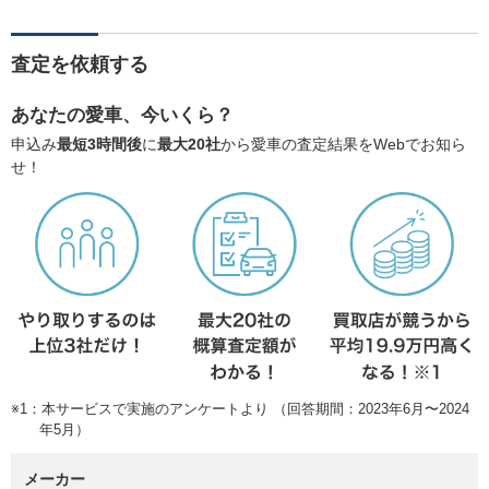
査定を依頼する
あなたの愛車、今いくら？
申込み
最短3時間後
に
最大20社
から愛車の査定結果をWebでお知ら
せ！
※1：本サービスで実施のアンケートより （回答期間：2023年6月〜2024
年5月）
メーカー