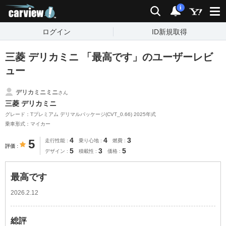
carview!
検索
通知
i
ログイン
ID新規取得
三菱 デリカミニ 「最高です」のユーザーレビ
ュー
デリカミニミニ
さん
三菱 デリカミニ
グレード：Tプレミアム デリマルパッケージ(CVT_0.66) 2025年式
乗車形式：マイカー
4
4
3
5
走行性能
乗り心地
燃費
評価
5
3
5
デザイン
積載性
価格
最高です
2026.2.12
総評