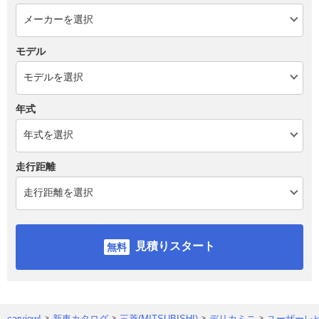
モデル
年式
走行距離
見積りスタート
carview!
新車カタログ
三菱(MITSUBISHI)
デリカミニ
ユーザーレ