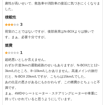
粛性が高いせいで、救急車や消防車の接近に気づきにくくなりま
した。
積載性
3
荷室のことではないですが、後部座席はN-BOXよりは狭いで
す。まぁ、必要十分ですが。
燃費
1
超絶悪いとしか言えません。
わずか片道3kmの通勤経路のせいもありますが、N-BOXだと12~
3km/Lのところ、8~10km/Lしかありません。高速メインの旅行
だと、N-BOX 20km/Lですが、こちらは15km/Lでした。
あの出足の悪さがあるにもかかわらず、この燃費かとちょっと不
満です。
まぁ、4WDやシートヒーター・ステアリングヒーターや車重に
持っていかれていると思うようにしています。