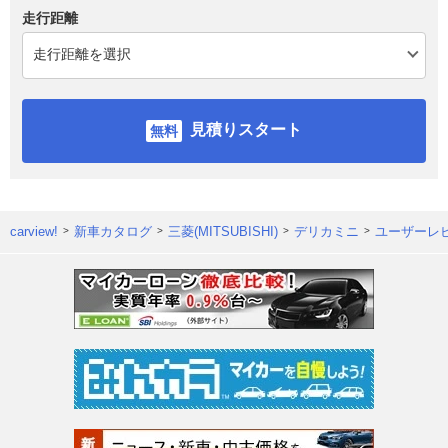
走行距離
見積りスタート
carview!
新車カタログ
三菱(MITSUBISHI)
デリカミニ
ユーザーレ