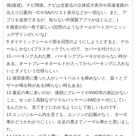
係(後述)、ナビ関係。ナビは交差点の立体拡大表示や高速道路の
出入り口案内・ICやSAのリスト表示などが一切ない。また、ア
プリを追加できるが、知らない外国製アプリがほとんど。)
8.後姿が白一色で寂しい(旧型のようなテールゲートガーニッシ
ュデザインがいいな)
9.ダイナミックシールド部を旧型のようにしようとすると、デカ
ールしかない(プラスチックでいいので、カバーを付けたい)
10.パーキング入れた際、パーキングブレーキがかからない時が
ある。オートブレーキホールドが入ってからパーキングに入れな
いとダメという仕様らしい。
11.後部座席に乗った人がシートベルトを締めないと、延々とブ
ザーが鳴る時がある(鳴らない時もある)
12.最近の車に多いのが、後部にグレードや4WD等の表記がない
こと。せっかく高額なデリマルパッケージ4WDターボにしてい
るんだから、見てすぐにわかるようにして欲しいものです。
13.エンジンルーム内を見ても、エンジンの記載がなく、ターボ
車かどうかわかりにくい。出足の悪さでノーマル車かと思いまし
た。