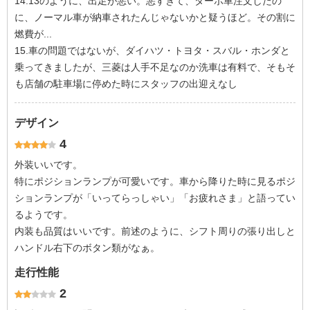
14.13のように、出足が悪い。悪すぎて、ターボ車注文したの
に、ノーマル車が納車されたんじゃないかと疑うほど。その割に
燃費が...
15.車の問題ではないが、ダイハツ・トヨタ・スバル・ホンダと
乗ってきましたが、三菱は人手不足なのか洗車は有料で、そもそ
も店舗の駐車場に停めた時にスタッフの出迎えなし
デザイン
4
外装いいです。
特にポジションランプが可愛いです。車から降りた時に見るポジ
ションランプが「いってらっしゃい」「お疲れさま」と語ってい
るようです。
内装も品質はいいです。前述のように、シフト周りの張り出しと
ハンドル右下のボタン類がなぁ。
走行性能
2