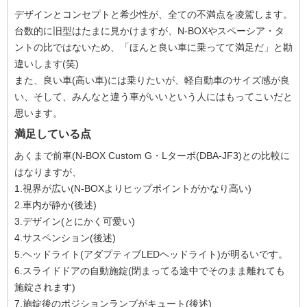
デザインとコンセプトと希少性が、全ての不満点を凌駕します。
台数的に旧型はたまに見かけますが、N-BOXやスペーシア・タ
ントの比ではないため、「ほんと良い車に乗ってて満足だ」と勘
違いします(笑)
また、良い車(高い車)には乗りたいが、軽自動車のサイズ感が良
い、そして、みんなと違う車がいいという人にはもってこいだと
思います。
満足している点
あくまで前車(N-BOX Custom G・Lターボ(DBA-JF3)との比較に
はなりますが、
1.視界が広い(N-BOXよりヒップポイントがかなり高い)
2.車内が静か(後述)
3.デザイン(とにかく可愛い)
4.サスペンション(後述)
5.ヘッドライト(アダプティブLEDヘッドライト)が明るいです。
6.スライドドアの自動施錠(閉まってる途中でそのまま離れても
施錠されます)
7.施錠後のポジションランプがキュート(後述)