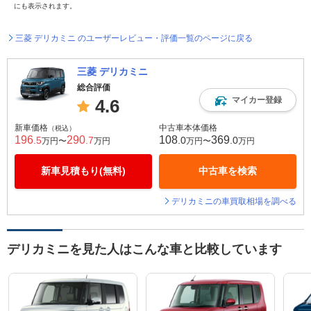
にも表示されます。
三菱 デリカミニ のユーザーレビュー・評価一覧のページに戻る
三菱 デリカミニ
総合評価
マイカー登録
4.6
新車価格
中古車本体価格
（税込）
196
290
108
369
.5
.7
.0
.0
万円〜
万円
万円〜
万円
新車見積もり(無料)
中古車を検索
デリカミニの車買取相場を調べる
デリカミニを見た人はこんな車と比較しています