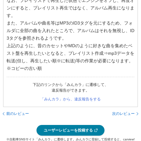
なお、プレイリストで再生した状態でエンジンをオフし、再度オ
ンにすると、プレイリスト再生ではなく、アルバム再生になりま
す。
また、アルバムや曲名等はMP3のID3タグを元にするため、フォ
ルダに全部の曲を入れたところで、アルバムはそれを無視し、ID
3タグを参照されるようです。
上記のように、昔のカセットやMDのように好きな曲を集めたベ
スト盤を再生したいとなると、プレイリスト作成⇒mp3データを
転送(但し、再生したい順※に転送)等の作業が必要になります。
※コピーの古い順
下記のリンクから「みんカラ」に遷移して、
違反報告ができます。
「みんカラ」から、違反報告をする
前のレビュー
次のレビュー
ユーザーレビューを投稿する
※自動車SNSサイト「みんカラ」に遷移します。みんカラに登録して投稿すると、carview!