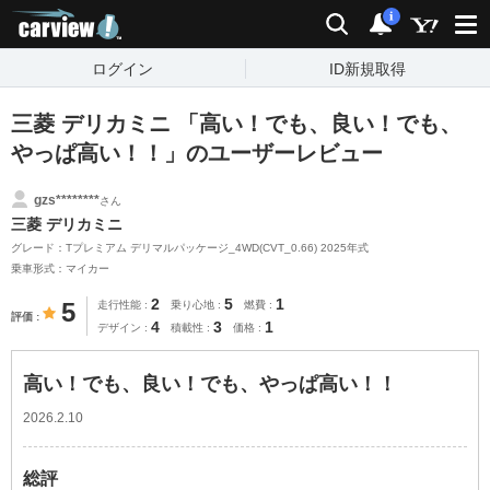
carview!
検索
通知
i
ログイン
ID新規取得
三菱 デリカミニ 「高い！でも、良い！でも、
やっぱ高い！！」のユーザーレビュー
gzs********
さん
三菱 デリカミニ
グレード：Tプレミアム デリマルパッケージ_4WD(CVT_0.66) 2025年式
乗車形式：マイカー
2
5
1
5
走行性能
乗り心地
燃費
評価
4
3
1
デザイン
積載性
価格
高い！でも、良い！でも、やっぱ高い！！
2026.2.10
総評