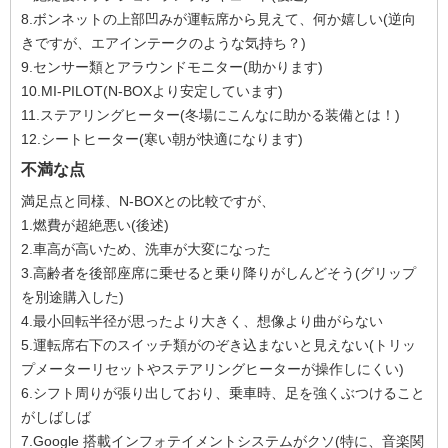
8.ボンネットの上部凹みが運転席から見えて、何か嬉しい(逆向
きですが、エアインテークのような気持ち？)
9.センサー類とアラウンドモニター(助かります)
10.MI-PILOT(N-BOXより安定しています)
11.ステアリングヒーター(冬場にこんなに助かる装備とは！)
12.シートヒーター(寒い朝が快適になります)
不満な点
満足点と同様、N-BOXとの比較ですが、
1.燃費が超絶悪い(後述)
2.車高が高いため、洗車が大変になった
3.高齢者を後部座席に乗せると乗り降りがしんどそう(グリップ
を別途購入した)
4.最小回転半径が思ったより大きく、想像より曲がらない
5.運転席右下のスイッチ類がのぞき込まないと見えない(トリッ
プメーターリセットやステアリングヒーターが操作しにくい)
6.シフト周りが張り出しており、乗車時、足を強くぶつけること
がしばしば
7.Google 搭載インフォテイメントシステムがクソ(特に、音楽関