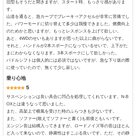
旧型もそうだと聞きますが、スタート時、もっさり感がありま
す。
山道を通ると、急カーブでブレーキ⇒アクセルが非常に苦痛でし
た。パワーモードに切り替えて多少は我慢できました。燃費向上
のためかと思いますが、もっとレスポンスを上げて欲しい。
あと、4WDのせいもありますが思った以上に曲がらないです。
それと、ハンドルが2本スポークになっているせいで、上下がた
まにわからなくなります。3本スポークにして欲しかった。
パドルシフトは個人的には必須ではないですが、急な下り坂の際
に使っていたので、無くて少し寂しい。
乗り心地
5
サスペンションは良い具合に凹凸を処理してくれています。N-B
OXとは違うなって思いました。
また、高架上で横風を受けた時のふらつきも少ないです。
また、ソファー(敢えてソファーと書く)も前後ともいいです。
エンジン音は結構入ってきますが、ロードノイズ等の音はほとん
ど入って来ないので、静粛性はすこぶる良いです。ただ、その静