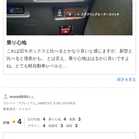
乗り心地
これは旧Ｎボックスと比べるとかなり良いと感じますが、新型と
比べると僅差かも。 とは言え、乗り心地ははるかに良いですよ
ね。とても軽自動車レベルと...
続きを見る
moon8694
さん
グレード：Tプレミアム_4WD(CVT_0.66) 2024年式
乗車形式：マイカー
4
4
3
4
走行性能
乗り心地
燃費
評価
4
3
3
デザイン
積載性
価格