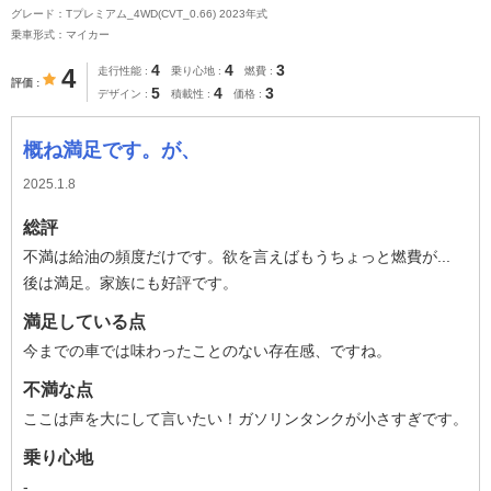
グレード：Tプレミアム_4WD(CVT_0.66) 2023年式
乗車形式：マイカー
4
4
3
4
走行性能
乗り心地
燃費
評価
5
4
3
デザイン
積載性
価格
概ね満足です。が、
2025.1.8
総評
不満は給油の頻度だけです。欲を言えばもうちょっと燃費が...
後は満足。家族にも好評です。
満足している点
今までの車では味わったことのない存在感、ですね。
不満な点
ここは声を大にして言いたい！ガソリンタンクが小さすぎです。
乗り心地
-