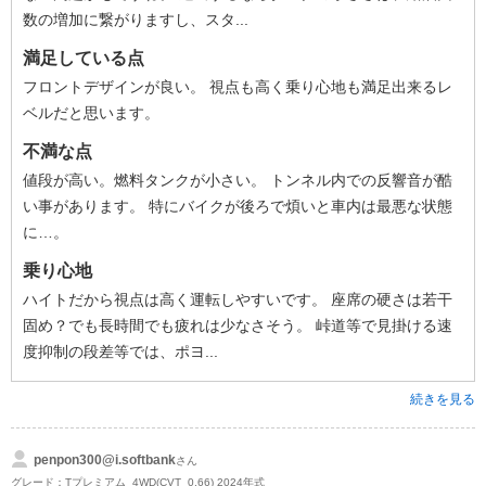
数の増加に繋がりますし、スタ...
満足している点
フロントデザインが良い。 視点も高く乗り心地も満足出来るレ
ベルだと思います。
不満な点
値段が高い。燃料タンクが小さい。 トンネル内での反響音が酷
い事があります。 特にバイクが後ろで煩いと車内は最悪な状態
に…。
乗り心地
ハイトだから視点は高く運転しやすいです。 座席の硬さは若干
固め？でも長時間でも疲れは少なさそう。 峠道等で見掛ける速
度抑制の段差等では、ポヨ...
続きを見る
penpon300@i.softbank
さん
グレード：Tプレミアム_4WD(CVT_0.66) 2024年式