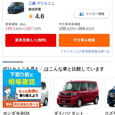
三菱 デリカミニ
総合評価
マイカー登録
4.6
新車価格
中古車本体価格
（税込）
196
290
108
369
.5
.7
.0
.0
万円〜
万円
万円〜
万円
新車見積もり(無料)
中古車を検索
デリカミニの車買取相場を調べる
デリカミニを見た人はこんな車と比較しています
ホンダ N-BOX
ダイハツ タント
スズ