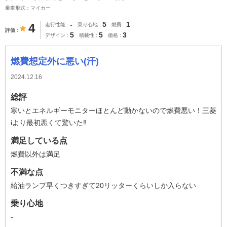
乗車形式：マイカー
-
5
1
4
走行性能
乗り心地
燃費
評価
5
5
3
デザイン
積載性
価格
燃費想定外に悪い(汗)
2024.12.16
総評
寒いとエネルギーモニターほとんど動かないので燃費悪い！三菱
iより最初悪くて驚いた‼️
満足している点
燃費以外は満足
不満な点
給油ランプ早くつきすぎて20リッターくらいしか入らない
乗り心地
-