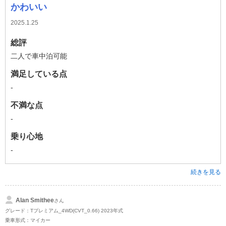
かわいい
2025.1.25
総評
二人で車中泊可能
満足している点
-
不満な点
-
乗り心地
-
続きを見る
Alan Smithee
さん
グレード：Tプレミアム_4WD(CVT_0.66) 2023年式
乗車形式：マイカー