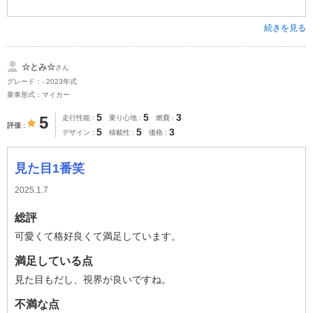
続きを見る
☆とみ☆
さん
グレード：- 2023年式
乗車形式：マイカー
5
5
3
5
走行性能
乗り心地
燃費
評価
5
5
3
デザイン
積載性
価格
見た目1番笑
2025.1.7
総評
可愛くて格好良くて満足しています。
満足している点
見た目もだし、視界が良いですね。
不満な点