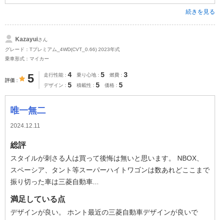
続きを見る
Kazayui
さん
グレード：Tプレミアム_4WD(CVT_0.66) 2023年式
乗車形式：マイカー
4
5
3
5
走行性能
乗り心地
燃費
評価
5
5
5
デザイン
積載性
価格
唯一無二
2024.12.11
総評
スタイルが刺さる人は買って後悔は無いと思います。 NBOX、
スペーシア、タント等スーパーハイトワゴンは数あれどここまで
振り切った車は三菱自動車...
満足している点
デザインが良い。 ホント最近の三菱自動車デザインが良いで