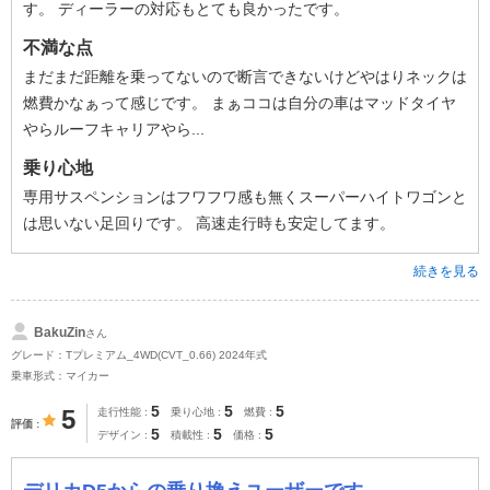
す。 ディーラーの対応もとても良かったです。
不満な点
まだまだ距離を乗ってないので断言できないけどやはりネックは
燃費かなぁって感じです。 まぁココは自分の車はマッドタイヤ
やらルーフキャリアやら...
乗り心地
専用サスペンションはフワフワ感も無くスーパーハイトワゴンと
は思いない足回りです。 高速走行時も安定してます。
続きを見る
BakuZin
さん
グレード：Tプレミアム_4WD(CVT_0.66) 2024年式
乗車形式：マイカー
5
5
5
5
走行性能
乗り心地
燃費
評価
5
5
5
デザイン
積載性
価格