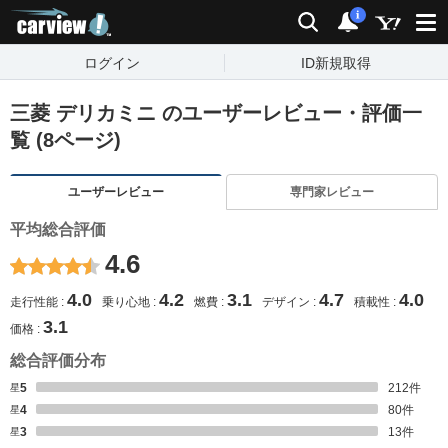
carview!
検索
通知
i
ログイン
ID新規取得
三菱 デリカミニ のユーザーレビュー・評価一
覧 (8ページ)
ユーザーレビュー
専門家レビュー
平均総合評価
4.6
4.0
4.2
3.1
4.7
4.0
走行性能
乗り心地
燃費
デザイン
積載性
3.1
価格
総合評価分布
星5
212
件
星4
80
件
星3
13
件