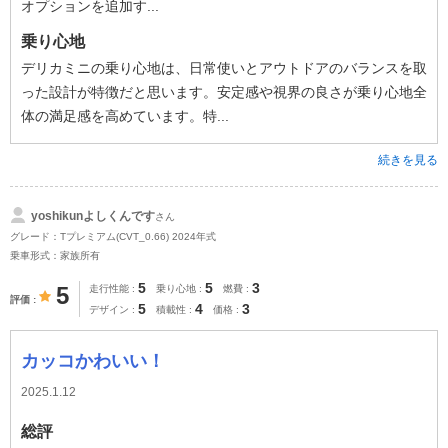
オプションを追加す...
乗り心地
デリカミニの乗り心地は、日常使いとアウトドアのバランスを取
った設計が特徴だと思います。安定感や視界の良さが乗り心地全
体の満足感を高めています。特...
続きを見る
yoshikunよしくんです
さん
グレード：Tプレミアム(CVT_0.66) 2024年式
乗車形式：家族所有
5
5
3
5
走行性能
乗り心地
燃費
評価
5
4
3
デザイン
積載性
価格
カッコかわいい！
2025.1.12
総評