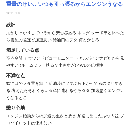
重量のせい…いつも引っ張るからエンジンうなる
2025.2.8
総評
足がしっかりしているから安心感ある ホンダ ターボ車と比べた
ら雲泥の差ほど加速悪い 給油口のフタ 何とかしろ
満足している点
室内空間 アラウンドビューモニター →アルパインナビだから見
やすい (ルームミラー映るが小さすぎ) 4WDの信頼性
不満な点
給油口のフタ置き無い 給油時にフタぶら下がってるのダサすぎ
る 考えたらそれくらい簡単に造れるやろ💢💢 加速悪くエンジン
うなるとこ ...
乗り心地
エンジン始動からの加速の重さと悪さ 加速し出したふつう並 プ
ロパイロットは使えない