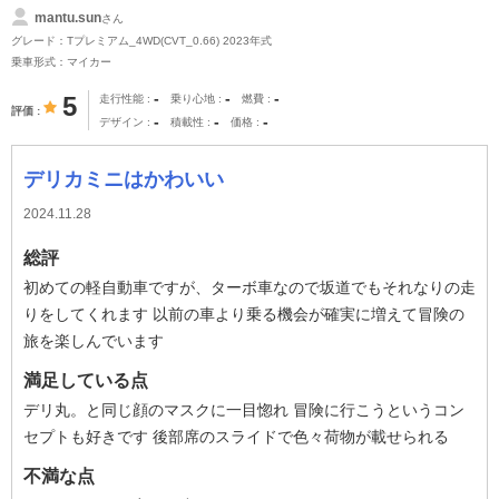
mantu.sun
さん
グレード：Tプレミアム_4WD(CVT_0.66) 2023年式
乗車形式：マイカー
-
-
-
5
走行性能
乗り心地
燃費
評価
-
-
-
デザイン
積載性
価格
デリカミニはかわいい
2024.11.28
総評
初めての軽自動車ですが、ターボ車なので坂道でもそれなりの走
りをしてくれます 以前の車より乗る機会が確実に増えて冒険の
旅を楽しんでいます
満足している点
デリ丸。と同じ顔のマスクに一目惚れ 冒険に行こうというコン
セプトも好きです 後部席のスライドで色々荷物が載せられる
不満な点