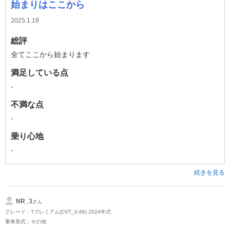
始まりはここから
2025.1.18
総評
全てここから始まります
満足している点
-
不満な点
-
乗り心地
-
続きを見る
NR_3
さん
グレード：Tプレミアム(CVT_0.66) 2024年式
乗車形式：その他