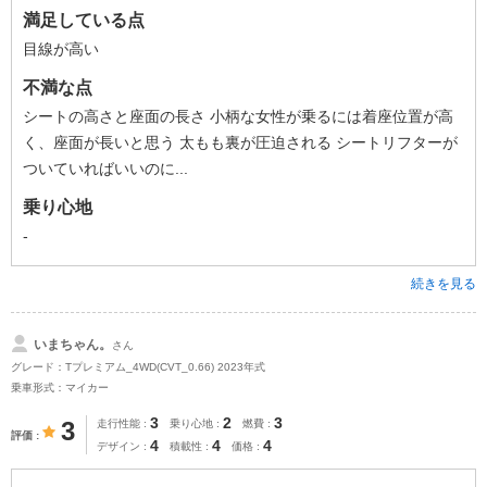
満足している点
目線が高い
不満な点
シートの高さと座面の長さ 小柄な女性が乗るには着座位置が高
く、座面が長いと思う 太もも裏が圧迫される シートリフターが
ついていればいいのに...
乗り心地
-
続きを見る
いまちゃん。
さん
グレード：Tプレミアム_4WD(CVT_0.66) 2023年式
乗車形式：マイカー
3
2
3
3
走行性能
乗り心地
燃費
評価
4
4
4
デザイン
積載性
価格