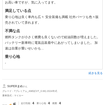
お高い車ですが、気に入ってます。
満足している点
乗り心地は良く車内も広々 安全装備も満載 社外パーツも色々販
売されていて弄れます。
不満な点
燃料タンクが小さく燃費も良くないので給油回数が増えました。
バッテリー新車時に電装品装着中にあがってしまいました。 加
速は自重が重いせいかも...
乗り心地
-
続きを見る
SUPERまめ
さん
グレード：Tプレミアム_4WD(CVT_0.66) 2024年式
乗車形式：マイカー
4
4
4
5
走行性能
乗り心地
燃費