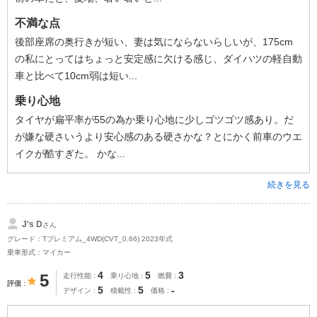
不満な点
後部座席の奥行きが短い、妻は気にならないらしいが、175cm
の私にとってはちょっと安定感に欠ける感じ、ダイハツの軽自動
車と比べて10cm弱は短い...
乗り心地
タイヤが扁平率が55の為か乗り心地に少しゴツゴツ感あり。だ
が嫌な硬さいうより安心感のある硬さかな？とにかく前車のウエ
イクが酷すぎた。 かな...
続きを見る
J's D
さん
グレード：Tプレミアム_4WD(CVT_0.66) 2023年式
乗車形式：マイカー
4
5
3
5
走行性能
乗り心地
燃費
評価
5
5
-
デザイン
積載性
価格