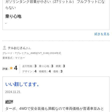
ガソリンタンク容量が小さい（27リットル） フルフラットにな
らない
乗り心地
-
続きを見る
テルおじさん
さん
グレード：Tプレミアム_4WD(CVT_0.66) 2024年式
乗車形式：マイカー
3
3
3
4
走行性能
乗り心地
燃費
評価
4
4
3
デザイン
積載性
価格
いい顔してます。
2024.11.21
総評
ターボ、4WDで安全装備も満載なので車両価格が普通車並みと