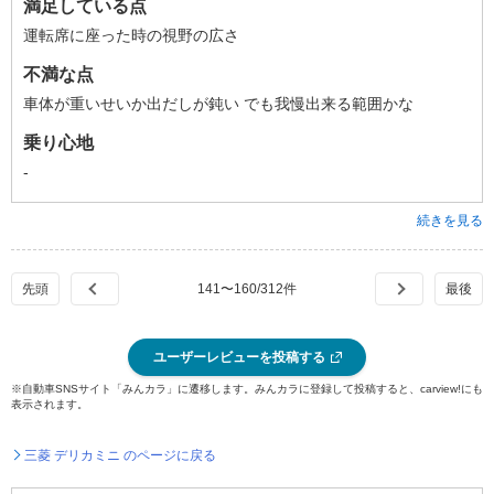
満足している点
運転席に座った時の視野の広さ
不満な点
車体が重いせいか出だしが鈍い でも我慢出来る範囲かな
乗り心地
-
続きを見る
141
〜
160
/
312
件
ユーザーレビューを投稿する
※自動車SNSサイト「みんカラ」に遷移します。みんカラに登録して投稿すると、carview!にも
表示されます。
三菱 デリカミニ のページに戻る