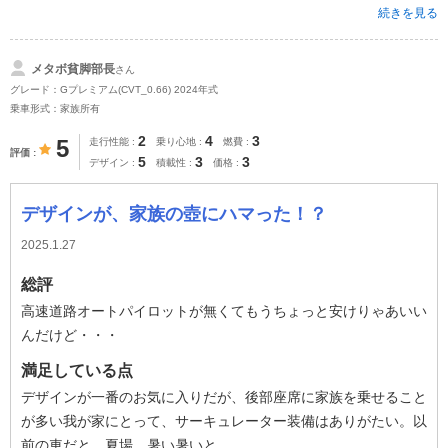
続きを見る
メタボ貧脚部長
さん
グレード：Gプレミアム(CVT_0.66) 2024年式
乗車形式：家族所有
2
4
3
5
走行性能
乗り心地
燃費
評価
5
3
3
デザイン
積載性
価格
デザインが、家族の壺にハマった！？
2025.1.27
総評
高速道路オートパイロットが無くてもうちょっと安けりゃあいい
んだけど・・・
満足している点
デザインが一番のお気に入りだが、後部座席に家族を乗せること
が多い我が家にとって、サーキュレーター装備はありがたい。以
前の車だと、夏場、暑い暑いと...