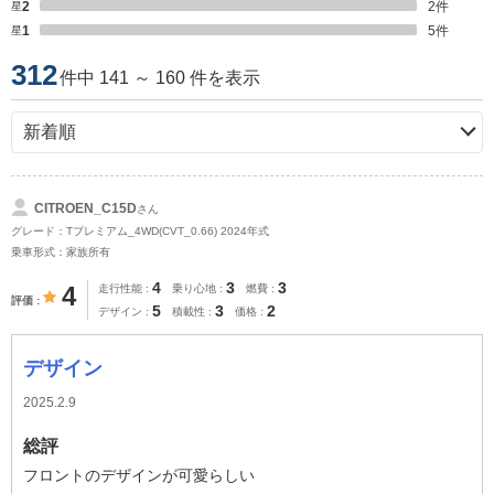
星2
2
件
星1
5
件
312
件中 141 ～ 160 件を表示
CITROEN_C15D
さん
グレード：Tプレミアム_4WD(CVT_0.66) 2024年式
乗車形式：家族所有
4
3
3
4
走行性能
乗り心地
燃費
評価
5
3
2
デザイン
積載性
価格
デザイン
2025.2.9
総評
フロントのデザインが可愛らしい