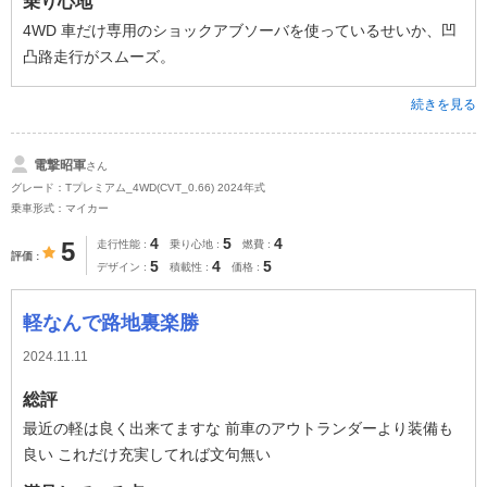
乗り心地
4WD 車だけ専用のショックアブソーバを使っているせいか、凹
凸路走行がスムーズ。
続きを見る
電撃昭軍
さん
グレード：Tプレミアム_4WD(CVT_0.66) 2024年式
乗車形式：マイカー
4
5
4
5
走行性能
乗り心地
燃費
評価
5
4
5
デザイン
積載性
価格
軽なんで路地裏楽勝
2024.11.11
総評
最近の軽は良く出来てますな 前車のアウトランダーより装備も
良い これだけ充実してれば文句無い