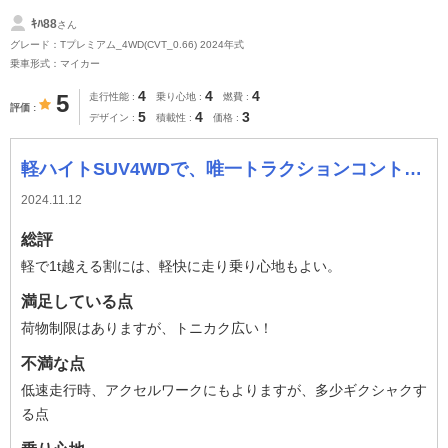
ｷﾊ88
さん
グレード：Tプレミアム_4WD(CVT_0.66) 2024年式
乗車形式：マイカー
4
4
4
5
走行性能
乗り心地
燃費
評価
5
4
3
デザイン
積載性
価格
軽ハイトSUV4WDで、唯一トラクションコントロールが付いている。
2024.11.12
総評
軽で1t越える割には、軽快に走り乗り心地もよい。
満足している点
荷物制限はありますが、トニカク広い！
不満な点
低速走行時、アクセルワークにもよりますが、多少ギクシャクす
る点