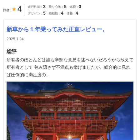
3
5
3
4
走行性能
乗り心地
燃費
評価
5
4
4
デザイン
積載性
価格
新車から１年乗ってみた正直レビュー。
2025.1.24
総評
所有者のほとんどは誰も辛辣な意見を述べないだろうから敢えて
所有者として 包み隠さず不満点も挙げましたが、総合的に見れ
ば圧倒的に満足度の...