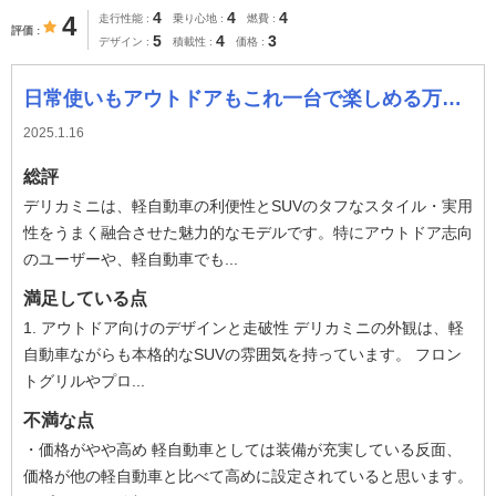
4
4
4
4
走行性能
乗り心地
燃費
評価
5
4
3
デザイン
積載性
価格
日常使いもアウトドアもこれ一台で楽しめる万能さ
2025.1.16
総評
デリカミニは、軽自動車の利便性とSUVのタフなスタイル・実用
性をうまく融合させた魅力的なモデルです。特にアウトドア志向
のユーザーや、軽自動車でも...
満足している点
1. アウトドア向けのデザインと走破性 デリカミニの外観は、軽
自動車ながらも本格的なSUVの雰囲気を持っています。 フロン
トグリルやプロ...
不満な点
・価格がやや高め 軽自動車としては装備が充実している反面、
価格が他の軽自動車と比べて高めに設定されていると思います。