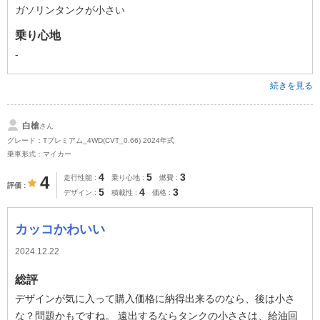
ガソリンタンクが小さい
乗り心地
-
続きを見る
白槍
さん
グレード：Tプレミアム_4WD(CVT_0.66) 2024年式
乗車形式：マイカー
4
5
3
4
走行性能
乗り心地
燃費
評価
5
4
3
デザイン
積載性
価格
カッコかわいい
2024.12.22
総評
デザインが気に入って購入価格に納得出来るのなら、後は小さ
な？問題かもですね。 遠出するならタンクの小ささは、給油回