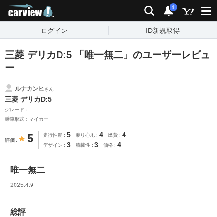
carview!
検索
通知
i
ログイン
ID新規取得
三菱 デリカD:5 「唯一無二」のユーザーレビュ
ー
ルナカンヒ
さん
三菱 デリカD:5
グレード：-
乗車形式：マイカー
5
4
4
5
走行性能
乗り心地
燃費
評価
3
3
4
デザイン
積載性
価格
唯一無二
2025.4.9
総評