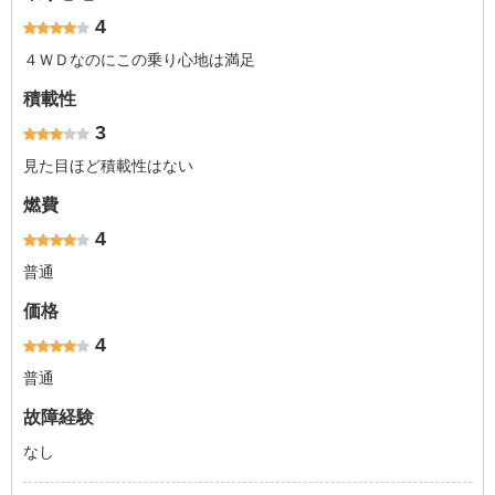
4
４ＷＤなのにこの乗り心地は満足
積載性
3
見た目ほど積載性はない
燃費
4
普通
価格
4
普通
故障経験
なし