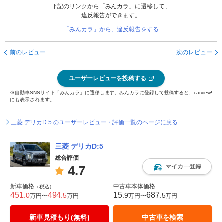
下記のリンクから「みんカラ」に遷移して、
違反報告ができます。
「みんカラ」から、違反報告をする
前のレビュー
次のレビュー
ユーザーレビューを投稿する
※自動車SNSサイト「みんカラ」に遷移します。みんカラに登録して投稿すると、carview!
にも表示されます。
三菱 デリカD:5 のユーザーレビュー・評価一覧のページに戻る
三菱 デリカD:5
総合評価
マイカー登録
4.7
新車価格
中古車本体価格
（税込）
451
494
15
687
.0
.5
.9
.5
万円〜
万円
万円〜
万円
新車見積もり(無料)
中古車を検索