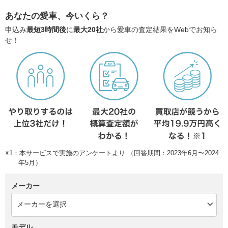
あなたの愛車、今いくら？
申込み
最短3時間後
に
最大20社
から愛車の査定結果をWebでお知ら
せ！
※1：本サービスで実施のアンケートより （回答期間：2023年6月〜2024
年5月）
メーカー
モデル