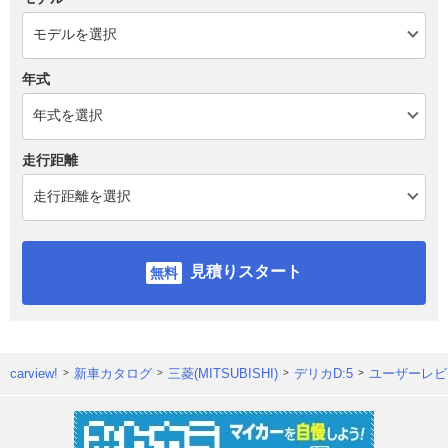
年式
走行距離
見積りスタート
carview!
新車カタログ
三菱(MITSUBISHI)
デリカD:5
ユーザーレビ