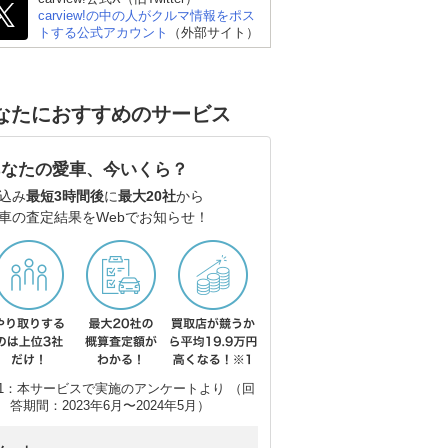
carview!の中の人がクルマ情報をポス
トする公式アカウント
（外部サイト）
なたにおすすめのサービス
あなたの愛車、今いくら？
込み
最短3時間後
に
最大20社
から
車の査定結果をWebでお知らせ！
1：本サービスで実施のアンケートより （回
ゴン
日産 エルグランド
ホンダ オデッセイ
ス
答期間：2023年6月〜2024年5月）