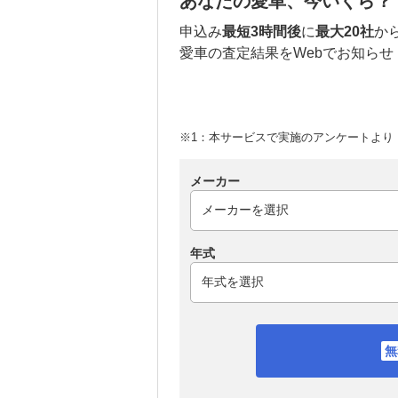
あなたの愛車、今いくら？
申込み
最短3時間後
に
最大20社
か
愛車の査定結果をWebでお知らせ
※1：本サービスで実施のアンケートより （
メーカー
年式