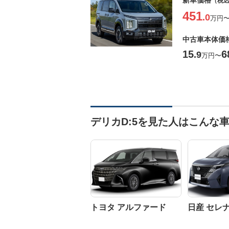
新車価格
（税
451
.0
万円
中古車本体価
15
6
.9
万円
〜
デリカD:5を見た人はこんな
トヨタ アルファード
日産 セレ