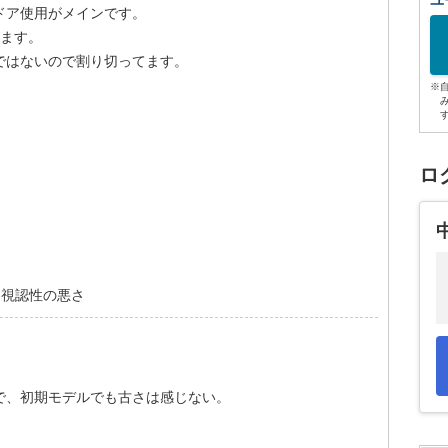
ユ
ドア使用がメインです。
めます。
ではないので割り切ってます。
※
ロ
る視認性の悪さ
で、初期モデルでも古さは感じない。