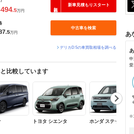
込）
新車見積もりスタート
494
.5
〜
万円
格
中古車を検索
87
.5
万円
あ
デリカD:5の車買取相場を調べる
申
愛
車と比較しています
Nex
t
※
ナ
トヨタ シエンタ
ホンダ ステップワ