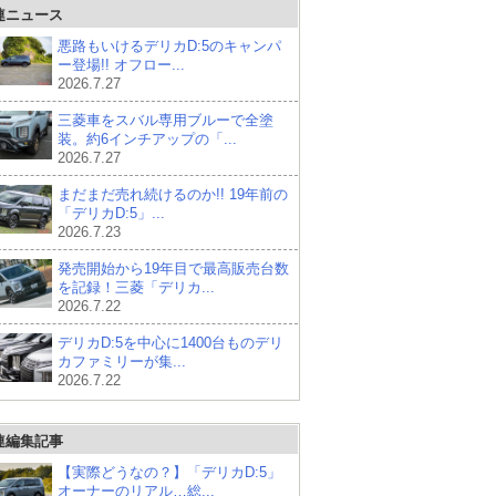
連ニュース
悪路もいけるデリカD:5のキャンパ
ー登場!! オフロー...
2026.7.27
三菱車をスバル専用ブルーで全塗
装。約6インチアップの「...
2026.7.27
まだまだ売れ続けるのか!! 19年前の
「デリカD:5」...
2026.7.23
発売開始から19年目で最高販売台数
を記録！三菱「デリカ...
2026.7.22
デリカD:5を中心に1400台ものデリ
カファミリーが集...
2026.7.22
連編集記事
【実際どうなの？】「デリカD:5」
オーナーのリアル…総...