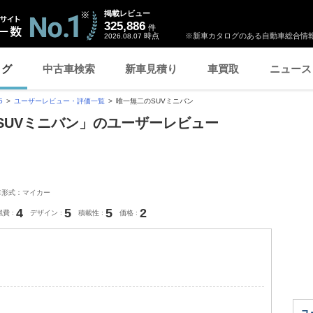
掲載レビュー
325,886
件
時点
※新車カタログのある自動車総合情報
2026.08.07
ログ
中古車検索
新車見積り
車買取
ニュース
5
ユーザーレビュー・評価一覧
唯一無二のSUVミニバン
のSUVミニバン」のユーザーレビュー
車形式：マイカー
4
5
5
2
燃費
デザイン
積載性
価格