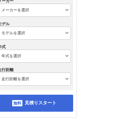
メーカー
モデル
年式
走行距離
見積りスタート