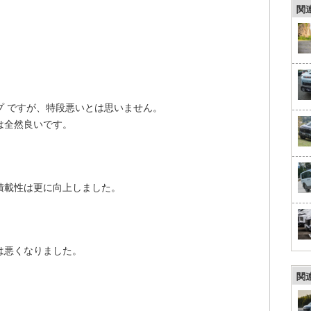
関
。
プ ですが、特段悪いとは思いません。
は全然良いです。
積載性は更に向上しました。
は悪くなりました。
。
関