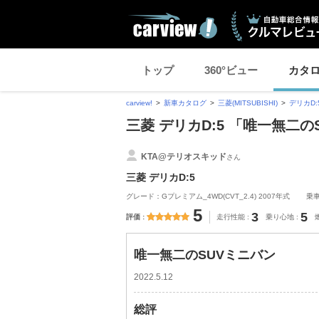
トップ
360°ビュー
カタ
carview!
新車カタログ
三菱(MITSUBISHI)
デリカD:
三菱 デリカD:5 「唯一無二
KTA@テリオスキッド
さん
三菱 デリカD:5
グレード：Gプレミアム_4WD(CVT_2.4) 2007年式
乗
5
3
5
評価
走行性能
乗り心地
唯一無二のSUVミニバン
2022.5.12
総評