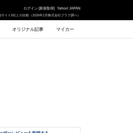
ログイン
[
新規取得
]
Yahoo! JAPAN
サイト5社との比較（2026年2月株式会社プラグ調べ）
オリジナル記事
マイカー