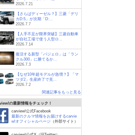
2026.7.21
【さらばディーゼル？】三菱「デリ
カD:5」が次期「D:...
2026.7.7
【人手不足が限界突破】三菱自動車
が自社工場で使う人型ロ...
2026.7.14
復活する新型「パジェロ」は「ラン
クル300」に勝てるか...
2026.7.3
【なぜ10年超モデルが急増？】「マ
ツダ2」生産終了で見...
2026.7.2
関連記事をもっと見る
rview!の最新情報をチェック！
carview!公式Facebook
最新のクルマ情報をお届けするcarvie
w!オフィシャルページ
（外部サイト）
carview!公式X（旧Twitter）