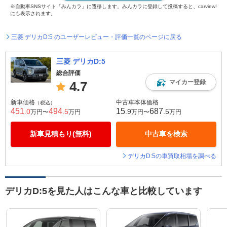
※自動車SNSサイト「みんカラ」に遷移します。みんカラに登録して投稿すると、carview!
にも表示されます。
三菱 デリカD:5 のユーザーレビュー・評価一覧のページに戻る
三菱 デリカD:5
総合評価
マイカー登録
4.7
新車価格
中古車本体価格
（税込）
451
494
15
687
.0
.5
.9
.5
万円〜
万円
万円〜
万円
新車見積もり(無料)
中古車を検索
デリカD:5の車買取相場を調べる
デリカD:5を見た人はこんな車と比較しています