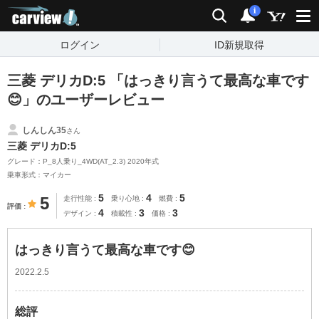
carview!
検索
通知
i
ログイン
ID新規取得
三菱 デリカD:5 「はっきり言うて最高な車です
😊」のユーザーレビュー
しんしん35
さん
三菱 デリカD:5
グレード：P_8人乗り_4WD(AT_2.3) 2020年式
乗車形式：マイカー
5
4
5
5
走行性能
乗り心地
燃費
評価
4
3
3
デザイン
積載性
価格
はっきり言うて最高な車です😊
2022.2.5
総評