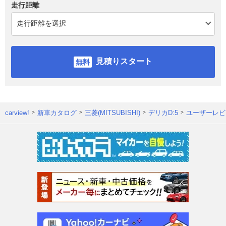
走行距離
見積りスタート
carview!
新車カタログ
三菱(MITSUBISHI)
デリカD:5
ユーザーレビ