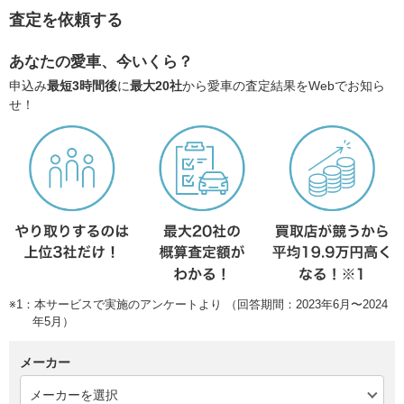
査定を依頼する
あなたの愛車、今いくら？
申込み
最短3時間後
に
最大20社
から愛車の査定結果をWebでお知ら
せ！
※1：本サービスで実施のアンケートより （回答期間：2023年6月〜2024
年5月）
メーカー