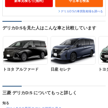
新車見積もり(無料)
中古車を検索
デリカD:5の車買取相場を調べる
デリカD:5を見た人はこんな車と比較しています
トヨタ アルファード
日産 セレナ
トヨ
三菱 デリカD:5 についてもっと詳しく
知る