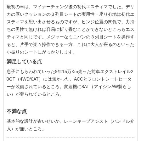
最初の車は、マイナーチェンジ後の初代エスティマでした。デリ
カの厚いクッションの３列目シートの実用性・座り心地は初代エ
スティマを思い出させるものですが、ヒンジ位置の関係で、力持
ちの男性で無ければ容易に折り畳むことができないところもエス
ティマと同じです。メジャーなミニバンの３列目シートを操作す
ると、片手で楽々操作できる一方、これに大人が座るのといった
小振りのシートにがっかりします。
満足している点
息子にもらわれていった9年15万Km走った前車エクストレイル2
0GT（4WD/6AT）には無かった、ACCとフロントシートヒータ
ーが装備されているところ。変速機に8AT（アイシンAW製らし
い）が奢られているところ。
不満な点
基本的な設計が古いせいか、レーンキープアシスト（ハンドル介
入）が無いところ。