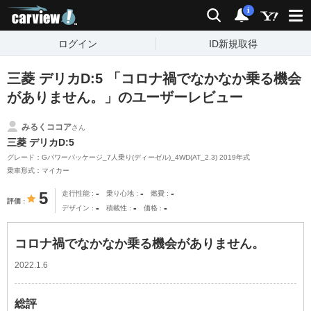
carview!
検索
通知
i
ログイン
ID新規取得
三菱 デリカD:5 「コロナ禍でなかなか乗る機会
がありません。」のユーザーレビュー
みるくココア
さん
三菱 デリカD:5
グレード：Gパワーパッケージ_7人乗り(ディーゼル)_4WD(AT_2.3) 2019年式
乗車形式：マイカー
-
-
-
5
走行性能
乗り心地
燃費
評価
-
-
-
デザイン
積載性
価格
コロナ禍でなかなか乗る機会がありません。
2022.1.6
総評