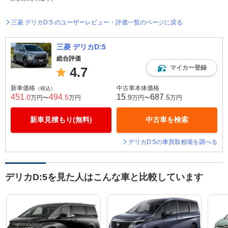
三菱 デリカD:5 のユーザーレビュー・評価一覧のページに戻る
三菱 デリカD:5
総合評価
マイカー登録
4.7
新車価格
中古車本体価格
（税込）
451
494
15
687
.0
.5
.9
.5
万円〜
万円
万円〜
万円
新車見積もり(無料)
中古車を検索
デリカD:5の車買取相場を調べる
デリカD:5を見た人はこんな車と比較しています