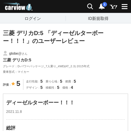
carview!
検索
通知
i
ログイン
ID新規取得
三菱 デリカD:5 「ディーゼルターボー
ー！！！」のユーザーレビュー
globe@
さん
三菱 デリカD:5
グレード：D-パワーパッケージ_7人乗り_4WD(AT_2.3) 2015年式
乗車形式：マイカー
5
5
5
5
走行性能
乗り心地
燃費
評価
5
5
4
デザイン
積載性
価格
ディーゼルターボーー！！！
2021.11.8
総評