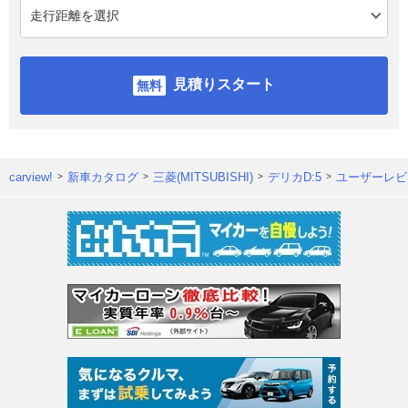
見積りスタート
carview!
新車カタログ
三菱(MITSUBISHI)
デリカD:5
ユーザーレビ