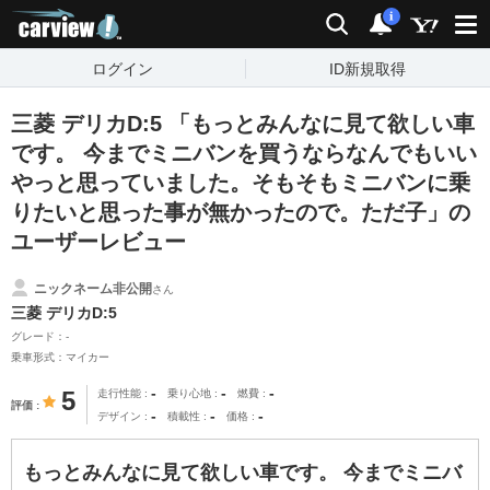
carview!
検索
通知
i
ログイン
ID新規取得
三菱 デリカD:5 「もっとみんなに見て欲しい車
です。 今までミニバンを買うならなんでもいい
やっと思っていました。そもそもミニバンに乗
りたいと思った事が無かったので。ただ子」の
ユーザーレビュー
ニックネーム非公開
さん
三菱 デリカD:5
グレード：-
乗車形式：マイカー
-
-
-
5
走行性能
乗り心地
燃費
評価
-
-
-
デザイン
積載性
価格
もっとみんなに見て欲しい車です。 今までミニバ