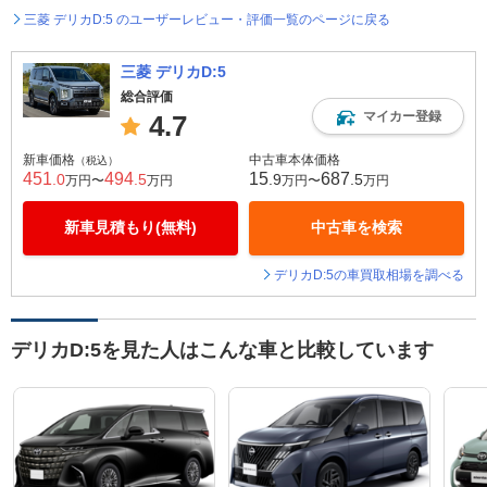
三菱 デリカD:5 のユーザーレビュー・評価一覧のページに戻る
三菱 デリカD:5
総合評価
マイカー登録
4.7
新車価格
中古車本体価格
（税込）
451
494
15
687
.0
.5
.9
.5
万円〜
万円
万円〜
万円
新車見積もり(無料)
中古車を検索
デリカD:5の車買取相場を調べる
デリカD:5を見た人はこんな車と比較しています