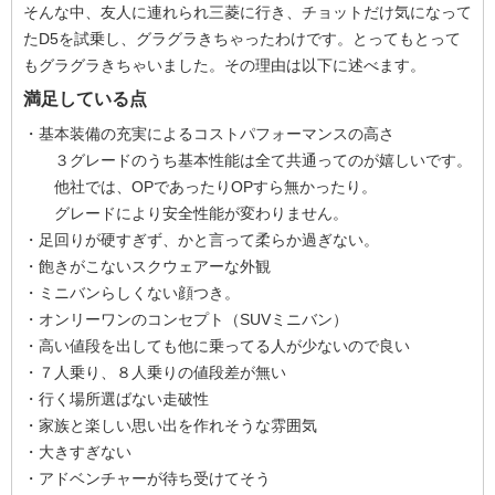
そんな中、友人に連れられ三菱に行き、チョットだけ気になって
たD5を試乗し、グラグラきちゃったわけです。とってもとって
もグラグラきちゃいました。その理由は以下に述べます。
満足している点
・基本装備の充実によるコストパフォーマンスの高さ
３グレードのうち基本性能は全て共通ってのが嬉しいです。
他社では、OPであったりOPすら無かったり。
グレードにより安全性能が変わりません。
・足回りが硬すぎず、かと言って柔らか過ぎない。
・飽きがこないスクウェアーな外観
・ミニバンらしくない顔つき。
・オンリーワンのコンセプト（SUVミニバン）
・高い値段を出しても他に乗ってる人が少ないので良い
・７人乗り、８人乗りの値段差が無い
・行く場所選ばない走破性
・家族と楽しい思い出を作れそうな雰囲気
・大きすぎない
・アドベンチャーが待ち受けてそう