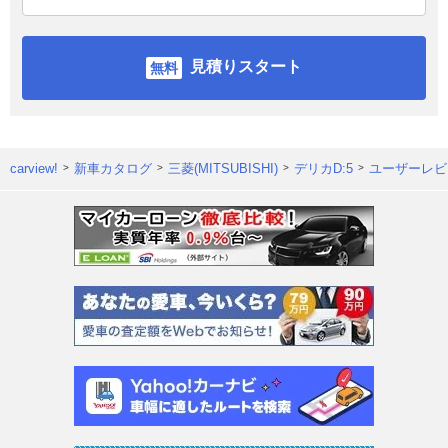
見積りスタート
carview!
新車カタログ
三菱(MITSUBISHI)
デリカD:5
ユーザーレビ