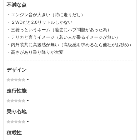
不満な点
・エンジン音が大きい（特に走りだし）
・２WDだと2.0リットルしかない
・三菱っというネーム（過去にハブ問題があった為）
・デリカと言うイメージ（若い人が乗るイメージが無い）
・内外装共に高級感が無い（高級感を求めるなら他社がお勧め）
・高さがあり乗り降りが大変
デザイン
-
走行性能
-
乗り心地
-
積載性