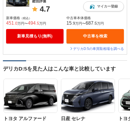
総合評価
マイカー登録
4.7
新車価格
中古車本体価格
（税込）
451
494
15
687
.0
.5
.9
.5
万円〜
万円
万円〜
万円
新車見積もり(無料)
中古車を検索
デリカD:5の車買取相場を調べる
デリカD:5を見た人はこんな車と比較しています
トヨタ アルファード
日産 セレナ
トヨ