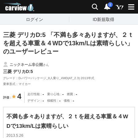
carview!
検索
通知
i
ログイン
ID新規取得
三菱 デリカD:5 「不満も多々ありますが、２ｔ
を超える車重＆４WDで13km/Lは素晴らしい」
のユーザーレビュー
ニックネーム非公開
さん
三菱 デリカD:5
グレード：D-パワーパッケージ_8人乗り_4WD(AT_2.3) 2013年式
乗車形式：マイカー
-
-
-
4
走行性能
乗り心地
燃費
評価
-
-
-
デザイン
積載性
価格
不満も多々ありますが、２ｔを超える車重＆４W
Dで13km/Lは素晴らしい
2013.5.26