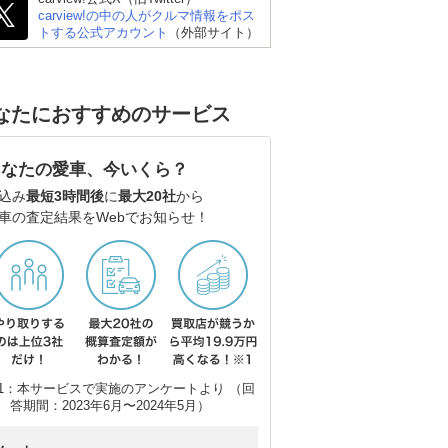
carview!の中の人がクルマ情報をポス
トする公式アカウント
（外部サイト）
ゴン
日産 エルグランド
ホンダ オデッセイ
ス
なたにおすすめのサービス
あなたの愛車、今いくら？
込み
最短3時間後
に
最大20社
から
車の査定結果をWebでお知らせ！
1：本サービスで実施のアンケートより （回
答期間：2023年6月〜2024年5月）