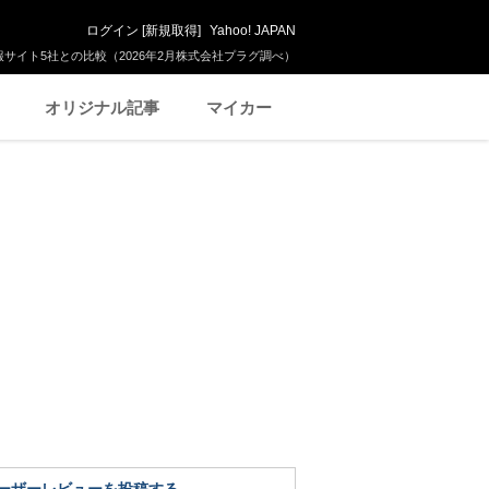
ログイン
[
新規取得
]
Yahoo! JAPAN
サイト5社との比較（2026年2月株式会社プラグ調べ）
オリジナル記事
マイカー