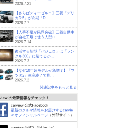
2026.7.21
【さらばディーゼル？】三菱「デリ
カD:5」が次期「D:...
2026.7.7
【人手不足が限界突破】三菱自動車
が自社工場で使う人型ロ...
2026.7.14
復活する新型「パジェロ」は「ラン
クル300」に勝てるか...
2026.7.3
【なぜ10年超モデルが急増？】「マ
ツダ2」生産終了で見...
2026.7.2
関連記事をもっと見る
rview!の最新情報をチェック！
carview!公式Facebook
最新のクルマ情報をお届けするcarvie
w!オフィシャルページ
（外部サイト）
carview!公式X（旧Twitter）