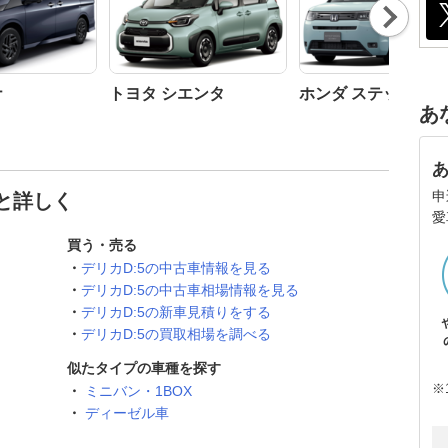
Nex
t
ナ
トヨタ シエンタ
ホンダ ステップワ
あ
申
っと詳しく
愛
買う・売る
デリカD:5の中古車情報を見る
デリカD:5の中古車相場情報を見る
デリカD:5の新車見積りをする
デリカD:5の買取相場を調べる
似たタイプの車種を探す
※
ミニバン・1BOX
ディーゼル車