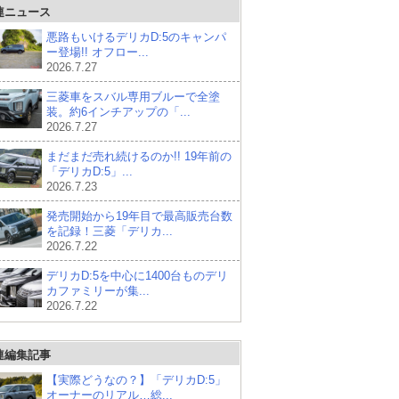
連ニュース
悪路もいけるデリカD:5のキャンパ
ー登場!! オフロー...
2026.7.27
三菱車をスバル専用ブルーで全塗
装。約6インチアップの「...
2026.7.27
まだまだ売れ続けるのか!! 19年前の
「デリカD:5」...
2026.7.23
発売開始から19年目で最高販売台数
を記録！三菱「デリカ...
2026.7.22
デリカD:5を中心に1400台ものデリ
カファミリーが集...
2026.7.22
連編集記事
【実際どうなの？】「デリカD:5」
オーナーのリアル…総...