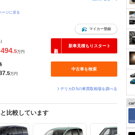
のページに戻る
マイカー登録
込）
新車見積もりスタート
494
.5
〜
万円
格
中古車を検索
87
.5
万円
デリカD:5の車買取相場を調べる
ca
車と比較しています