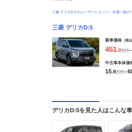
三菱 デリカD:5 のユーザーレビュー・評価一覧
三菱 デリカD:5
新車価格
（税
451
.0
万円
中古車本体価
15
6
.9
万円
〜
デリカD:5を見た人はこんな