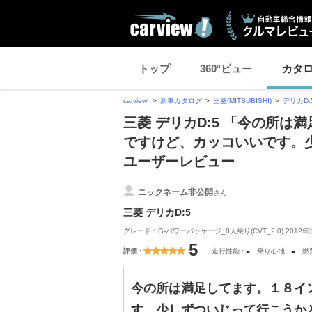
トップ
360°ビュー
カタ
carview!
新車カタログ
三菱(MITSUBISHI)
デリカD:
三菱 デリカD:5 「今の所
ですけど、カッコいいです。
ユーザーレビュー
ニックネーム非公開
さん
三菱 デリカD:5
グレード：G-パワーパッケージ_8人乗り(CVT_2.0) 2012年
5
-
-
評価
走行性能
乗り心地
燃
今の所は満足してます。１８イ
す。少しずついじって行こうか