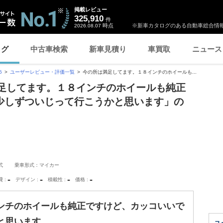
掲載レビュー
325,910
件
時点
※新車カタログのある自動車総合情報
2026.08.07
ログ
中古車検索
新車見積り
車買取
ニュース
5
ユーザーレビュー・評価一覧
今の所は満足してます。１８インチのホイールも...
は満足してます。１８インチのホイールも純正
少しずついじって行こうかと思います」の
式
乗車形式：マイカー
-
-
-
-
費
デザイン
積載性
価格
ンチのホイールも純正ですけど、カッコいいで
と思います