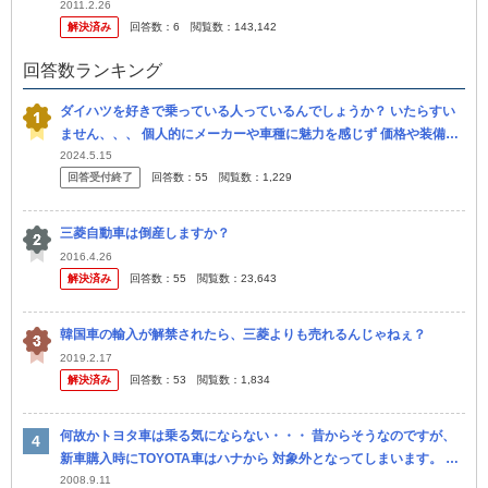
たり、ダイハツ社のハイゼットとどちらにするか最後まで悩みました
2011.2.26
解決済み
回答数：
6
閲覧数：
143,142
が、ス...
回答数ランキング
ダイハツを好きで乗っている人っているんでしょうか？ いたらすい
ません、、、 個人的にメーカーや車種に魅力を感じず 価格や装備な
どで選んでいるように感じます。 要はダイハツだから選んでいると
2024.5.15
回答受付終了
回答数：
55
閲覧数：
1,229
い...
三菱自動車は倒産しますか？
2016.4.26
解決済み
回答数：
55
閲覧数：
23,643
韓国車の輸入が解禁されたら、三菱よりも売れるんじゃねぇ？
2019.2.17
解決済み
回答数：
53
閲覧数：
1,834
何故かトヨタ車は乗る気にならない・・・ 昔からそうなのですが、
新車購入時にTOYOTA車はハナから 対象外となってしまいます。 良
い車もあるのでしょうけど、何故か魅力を感じないと言うか・・・ ...
2008.9.11