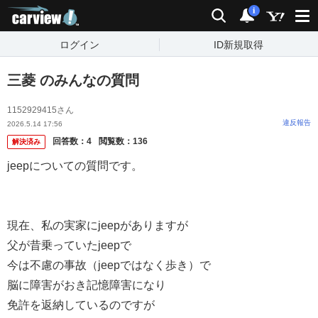
carview!
検索
通知
i
ログイン
ID新規取得
三菱 のみんなの質問
1152929415さん
違反報告
2026.5.14 17:56
回答数：
4
閲覧数：
136
解決済み
jeepについての質問です。
現在、私の実家にjeepがありますが
父が昔乗っていたjeepで
今は不慮の事故（jeepではなく歩き）で
脳に障害がおき記憶障害になり
免許を返納しているのですが