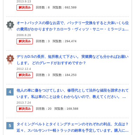
で、夢見させて下さい。 しかし外車だと維持費が大変という噂も聞...
2013.9.13
解決済み
回答数：
8
閲覧数：
692,589
オートバックスの様なお店で、バッテリー交換をすると大体いくら位
の費用がかかりますか？カローラ・ヴィッツ・サニー・ミラージュ・
フィット等に適応されるバッテリーです。 バッテリーに記載されて
2006.8.26
解決済み
回答数：
3
閲覧数：
294,474
いる製造...
デリカD:5の長所、短所教えて下さい。 実燃費なども分かればお願い
します。 どのグレードがおすすめですか？
2012.12.4
解決済み
回答数：
3
閲覧数：
184,253
他人の車に傷をつけてしまい、修理代として法外な値段を請求されて
います。私は車のことは全くわからないので、教えてください。 強
風でマンションの３階のベランダから鉄製のフックが（知らないうち
2013.7.24
解決済み
回答数：
20
閲覧数：
169,588
に）１階...
タイミングベルトとタイミングチェーンのそれぞれの利点、欠点は？
近々、スバルサンバー軽トラックの納車を予定しています。購入に当