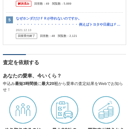
解決済み
回答数：
49
閲覧数：
5,889
なぜホンダだけＦＲが作れないのですか。
・・・・・・・・・・・・・・・・・・ 例えばトヨタや日産はＦＲ
を作っていますが。 スバルもＢＲＺを作っていますが。 マツダもロ
2021.12.13
回答受付終了
回答数：
48
閲覧数：
2,121
ードスターを作っていますが。 なぜ
査定を依頼する
あなたの愛車、今いくら？
申込み
最短3時間後
に
最大20社
から愛車の査定結果をWebでお知ら
せ！