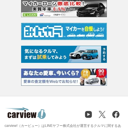
carview!（カービュー）はLINEヤフー株式会社が運営するクルマに関するあ