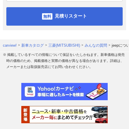
見積りスタート
carview!
新車カタログ
三菱(MITSUBISHI)
みんなの質問
jeepに
※ 掲載しているすべての情報について保証をいたしかねます。新車価格は発売
時の価格のため、掲載価格と実際の価格が異なる場合があります。詳細は、
メーカーまたは取扱販売店にてお問い合わせください。