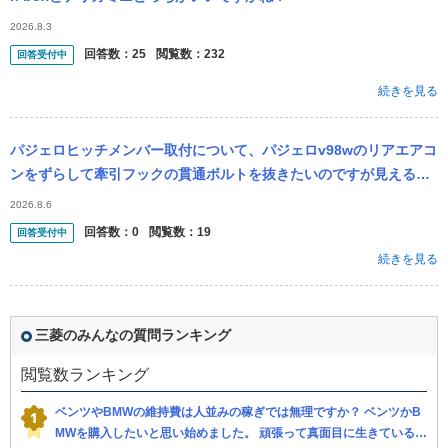
2026.8.3
回答数：
25
閲覧数：
232
回答受付中
続きを見る
パジェロヒッチメンバー取付について、パジェロv98wのリアエアコ
ンをずらして牽引フックの貫通ボルトを抜きたいのですが見える部
分のボルト以外にフェンダー裏などにボルトがあるのでしょうか？
2026.8.6
回答数：
0
閲覧数：
19
回答受付中
続きを見る
三菱のみんなの質問ランキング
閲覧数ランキング
ベンツやBMWの維持費は人並みの稼ぎでは無理ですか？ ベンツかB
MWを購入したいと思い始めました。 頑張って真面目に生きているの