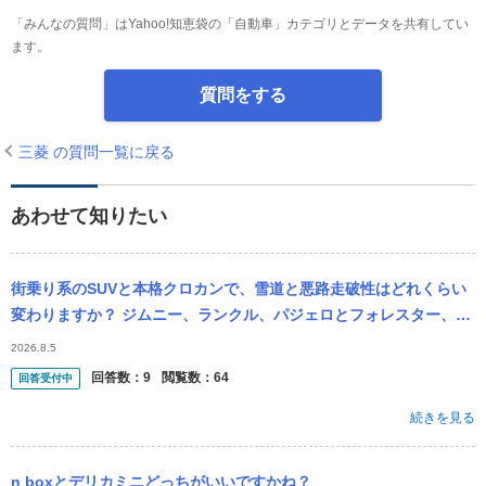
「みんなの質問」はYahoo!知恵袋の「自動車」カテゴリとデータを共有してい
ます。
質問をする
三菱 の質問一覧に戻る
あわせて知りたい
街乗り系のSUVと本格クロカンで、雪道と悪路走破性はどれくらい
変わりますか？ ジムニー、ランクル、パジェロとフォレスター、R
AV4、エクストレイル、アウトランダーなど。
2026.8.5
回答数：
9
閲覧数：
64
回答受付中
続きを見る
n boxとデリカミニどっちがいいですかね？