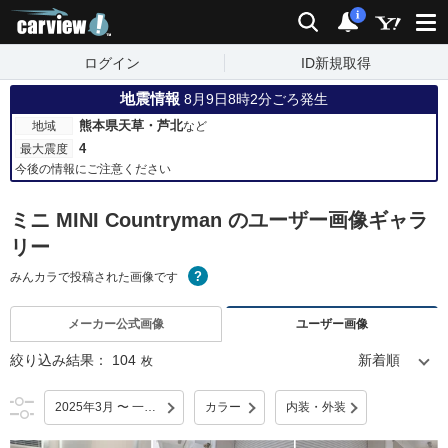
carview!
検索
通知
i
ログイン
ID新規取得
地震情報
8月9日8時2分ごろ発生
熊本県天草・芦北
地域
など
4
最大震度
今後の情報にご注意ください
ミニ MINI Countryman のユーザー画像ギャラ
リー
みんカラで投稿された画像です
メーカー公式画像
ユーザー画像
絞り込み結果：
104
枚
2025年3月 〜 一部改良
カラー
内装・外装