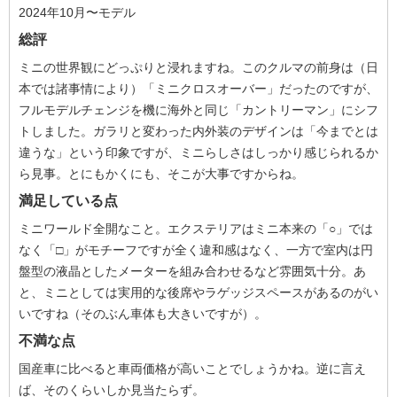
2024年10月〜モデル
総評
ミニの世界観にどっぷりと浸れますね。このクルマの前身は（日
本では諸事情により）「ミニクロスオーバー」だったのですが、
フルモデルチェンジを機に海外と同じ「カントリーマン」にシフ
トしました。ガラリと変わった内外装のデザインは「今までとは
違うな」という印象ですが、ミニらしさはしっかり感じられるか
ら見事。とにもかくにも、そこが大事ですからね。
満足している点
ミニワールド全開なこと。エクステリアはミニ本来の「○」では
なく「□」がモチーフですが全く違和感はなく、一方で室内は円
盤型の液晶としたメーターを組み合わせるなど雰囲気十分。あ
と、ミニとしては実用的な後席やラゲッジスペースがあるのがい
いですね（そのぶん車体も大きいですが）。
不満な点
国産車に比べると車両価格が高いことでしょうかね。逆に言え
ば、そのくらいしか見当たらず。