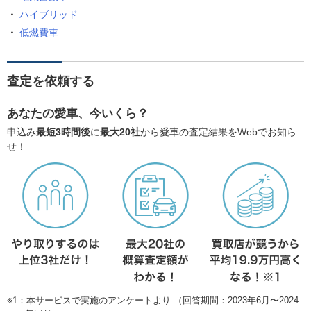
ハイブリッド
低燃費車
査定を依頼する
あなたの愛車、今いくら？
申込み
最短3時間後
に
最大20社
から愛車の査定結果をWebでお知ら
せ！
※1：本サービスで実施のアンケートより （回答期間：2023年6月〜2024