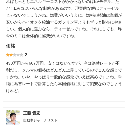
ればもっともエネルギーコストがかからないのはEVモデル。た
だしEVにはいろんな制約があるので、現実的な解はディーゼル
じゃないでしょうかね。燃費がいいうえに、燃料の軽油は単価が
安いからハイオクを給油するガソリン車よりもずっと財布にやさ
しい。個人的に選ぶなら、ディーゼルですね。それにしても、昨
今のミニは全体的に燃費がいいですね。
価格
2
493万円から667万円。安くはないですが、今は為替レートが不
利だし、クルマの価格はどんどん上昇しているのでこんな感じで
すかね。いや、やっぱり一般的な感覚でいえば高めですよね。単
純に為替レートで計算したら本国価格に対して割安なのでしょう
けれど。
工藤 貴宏
自動車ジャーナリスト