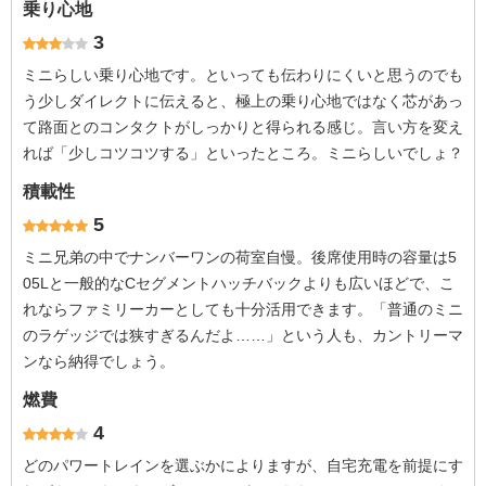
乗り心地
3
ミニらしい乗り心地です。といっても伝わりにくいと思うのでも
う少しダイレクトに伝えると、極上の乗り心地ではなく芯があっ
て路面とのコンタクトがしっかりと得られる感じ。言い方を変え
れば「少しコツコツする」といったところ。ミニらしいでしょ？
積載性
5
ミニ兄弟の中でナンバーワンの荷室自慢。後席使用時の容量は5
05Lと一般的なCセグメントハッチバックよりも広いほどで、こ
れならファミリーカーとしても十分活用できます。「普通のミニ
のラゲッジでは狭すぎるんだよ……」という人も、カントリーマ
ンなら納得でしょう。
燃費
4
どのパワートレインを選ぶかによりますが、自宅充電を前提にす