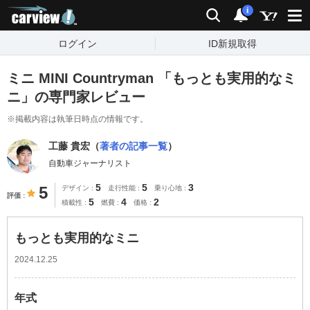
carview!
検索
通知
i
ログイン
ID新規取得
ミニ MINI Countryman 「もっとも実用的なミ
ニ」の専門家レビュー
※掲載内容は執筆日時点の情報です。
工藤 貴宏（
著者の記事一覧
）
自動車ジャーナリスト
5
5
3
5
デザイン
走行性能
乗り心地
評価
5
4
2
積載性
燃費
価格
もっとも実用的なミニ
2024.12.25
年式