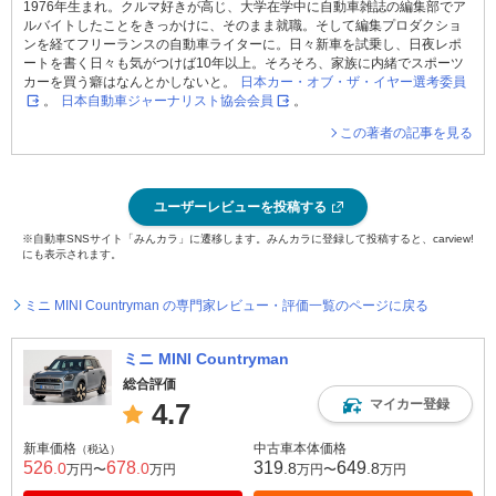
1976年生まれ。クルマ好きが高じ、大学在学中に自動車雑誌の編集部でア
ルバイトしたことをきっかけに、そのまま就職。そして編集プロダクショ
ンを経てフリーランスの自動車ライターに。日々新車を試乗し、日夜レポ
ートを書く日々も気がつけば10年以上。そろそろ、家族に内緒でスポーツ
カーを買う癖はなんとかしないと。
日本カー・オブ・ザ・イヤー選考委員
。
日本自動車ジャーナリスト協会会員
。
この著者の記事を見る
ユーザーレビューを投稿する
※自動車SNSサイト「みんカラ」に遷移します。みんカラに登録して投稿すると、carview!
にも表示されます。
ミニ MINI Countryman の専門家レビュー・評価一覧のページに戻る
ミニ MINI Countryman
総合評価
マイカー登録
4.7
新車価格
中古車本体価格
（税込）
526
678
319
649
.0
.0
.8
.8
万円〜
万円
万円〜
万円