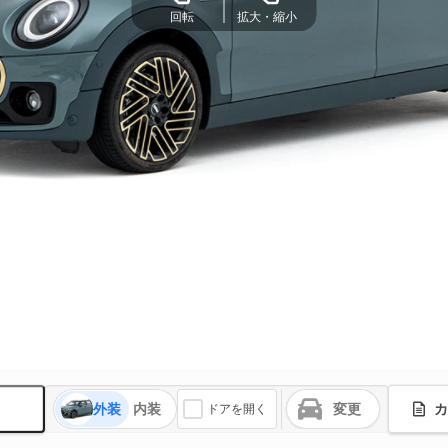
回転
拡大・縮小
外装
内装
変更
カ
ドアを開く