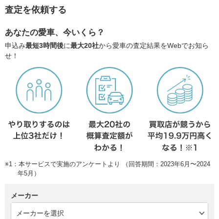
査定を依頼する
あなたの愛車、今いくら？
申込み
最短3時間後
に
最大20社
から愛車の査定結果をWebでお知ら
せ！
※1：本サービスで実施のアンケートより （回答期間：2023年6月〜2024
年5月）
メーカー