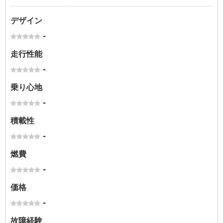
デザイン
-
走行性能
-
乗り心地
-
積載性
-
燃費
-
価格
-
故障経験