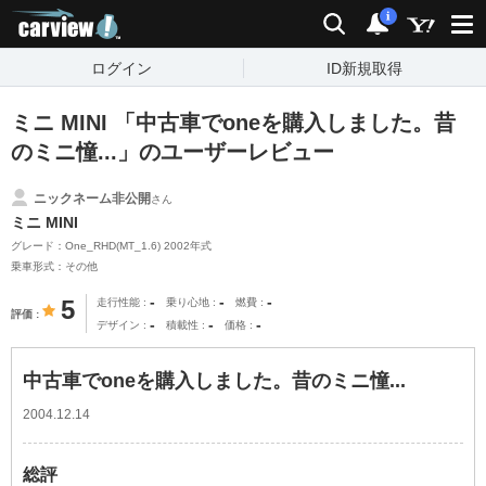
carview!
検索
通知
i
ログイン
ID新規取得
ミニ MINI 「中古車でoneを購入しました。昔
のミニ憧...」のユーザーレビュー
ニックネーム非公開
さん
ミニ MINI
グレード：One_RHD(MT_1.6) 2002年式
乗車形式：その他
-
-
-
5
走行性能
乗り心地
燃費
評価
-
-
-
デザイン
積載性
価格
中古車でoneを購入しました。昔のミニ憧...
2004.12.14
総評