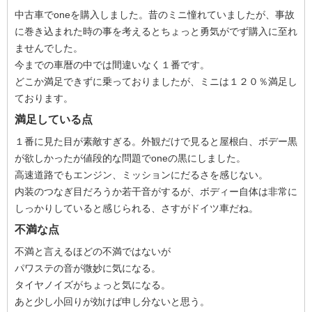
中古車でoneを購入しました。昔のミニ憧れていましたが、事故
に巻き込まれた時の事を考えるとちょっと勇気がでず購入に至れ
ませんでした。
今までの車暦の中では間違いなく１番です。
どこか満足できずに乗っておりましたが、ミニは１２０％満足し
ております。
満足している点
１番に見た目が素敵すぎる。外観だけで見ると屋根白、ボデー黒
が欲しかったが値段的な問題でoneの黒にしました。
高速道路でもエンジン、ミッションにだるさを感じない。
内装のつなぎ目だろうか若干音がするが、ボディー自体は非常に
しっかりしていると感じられる、さすがドイツ車だね。
不満な点
不満と言えるほどの不満ではないが
パワステの音が微妙に気になる。
タイヤノイズがちょっと気になる。
あと少し小回りが効けば申し分ないと思う。