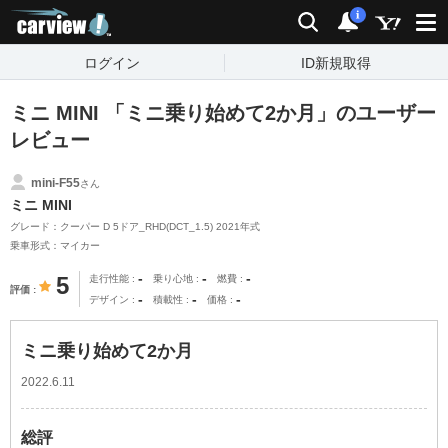
carview!
検索
通知
i
ログイン
ID新規取得
ミニ MINI 「ミニ乗り始めて2か月」のユーザー
レビュー
mini-F55
さん
ミニ MINI
グレード：クーパー D 5ドア_RHD(DCT_1.5) 2021年式
乗車形式：マイカー
-
-
-
5
走行性能
乗り心地
燃費
評価
-
-
-
デザイン
積載性
価格
ミニ乗り始めて2か月
2022.6.11
総評