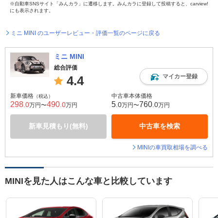
※自動車SNSサイト「みんカラ」に遷移します。みんカラに登録して投稿すると、carview!
にも表示されます。
ミニ MINI のユーザーレビュー・評価一覧のページに戻る
ミニ MINI
総合評価
マイカー登録
4.4
新車価格
中古車本体価格
（税込）
298
490
5
760
.0
.0
.0
.0
万円〜
万円
万円〜
万円
新車見積もり(無料)
中古車を検索
MINIの車買取相場を調べる
MINIを見た人はこんな車と比較しています