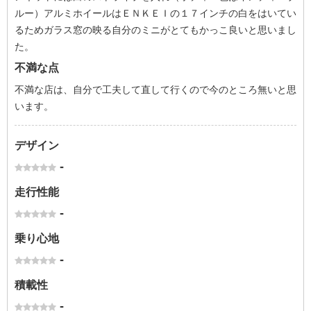
ルー）アルミホイールはＥＮＫＥＩの１７インチの白をはいてい
るためガラス窓の映る自分のミニがとてもかっこ良いと思いまし
た。
不満な点
不満な店は、自分で工夫して直して行くので今のところ無いと思
います。
デザイン
-
走行性能
-
乗り心地
-
積載性
-