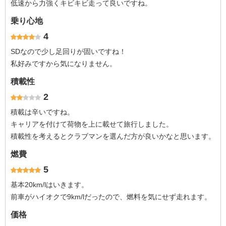
低速から力強くキビキビ走って良いですね。
乗り心地
4
SDなので少し足回りが固いですね！
私好みですから気になりません。
積載性
2
積載は辛いですね。
キャリアを付けて荷物を上に載せて旅行しました。
積載性を考えるとクラブマンを選んだ方が良いかなと思います。
燃費
5
基本20km/lはいきます。
前車がハイオクで9km/lだったので、燃料を気にせず走れます。
価格