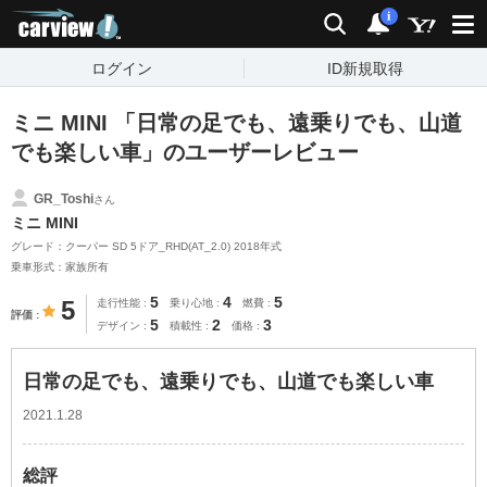
carview!
検索
通知
i
ログイン
ID新規取得
ミニ MINI 「日常の足でも、遠乗りでも、山道
でも楽しい車」のユーザーレビュー
GR_Toshi
さん
ミニ MINI
グレード：クーパー SD 5ドア_RHD(AT_2.0) 2018年式
乗車形式：家族所有
5
4
5
5
走行性能
乗り心地
燃費
評価
5
2
3
デザイン
積載性
価格
日常の足でも、遠乗りでも、山道でも楽しい車
2021.1.28
総評