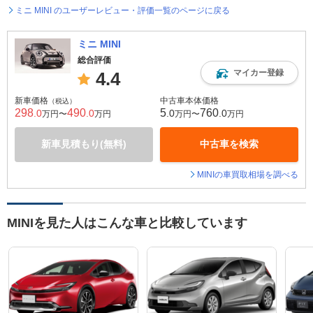
ミニ MINI のユーザーレビュー・評価一覧のページに戻る
ミニ MINI
総合評価
マイカー登録
4.4
新車価格
中古車本体価格
（税込）
298
490
5
760
.0
.0
.0
.0
万円〜
万円
万円〜
万円
新車見積もり(無料)
中古車を検索
MINIの車買取相場を調べる
MINIを見た人はこんな車と比較しています