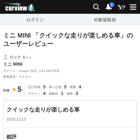
carview!
検索
通知
i
ログイン
ID新規取得
ミニ MINI 「クイックな走りが楽しめる車」の
ユーザーレビュー
ロック Ｓ
さん
ミニ MINI
グレード：Cooper S(AT_1.6) 2007年式
乗車形式：マイカー
5
5
4
5
走行性能
乗り心地
燃費
評価
4
1
3
デザイン
積載性
価格
クイックな走りが楽しめる車
2020.12.13
総評