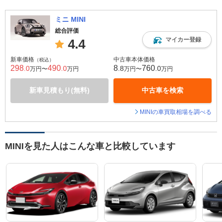
ミニ MINI
総合評価
マイカー登録
4.4
新車価格
中古車本体価格
（税込）
298
490
8
760
.0
.0
.8
.0
万円〜
万円
万円〜
万円
新車見積もり(無料)
中古車を検索
MINIの車買取相場を調べる
MINIを見た人はこんな車と比較しています