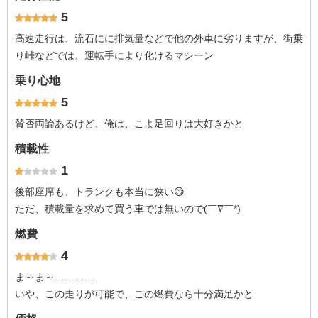
5
高速走行は、流石にに排気量などで他の外車に劣りますが、街乗
り峠などでは、運転手により化けるマシーン
乗り心地
5
賛否両論あるけど、俺は、こよ足回りは大好きかと
積載性
1
後部座席も、トランクも本当に狭い😅
ただ、積載量を求めて買う車では無いので(￣∇￣*)ゞ
燃費
4
ま～ま～…………
いや、この走りが可能で、この燃費なら十分満足かと