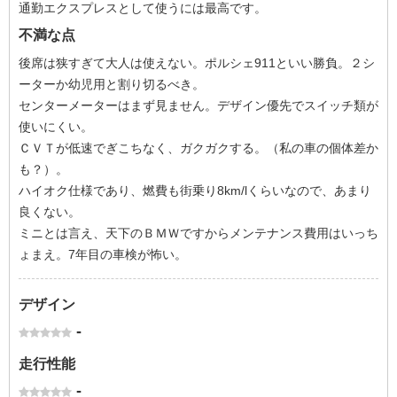
通勤エクスプレスとして使うには最高です。
不満な点
後席は狭すぎて大人は使えない。ポルシェ911といい勝負。２シ
ーターか幼児用と割り切るべき。
センターメーターはまず見ません。デザイン優先でスイッチ類が
使いにくい。
ＣＶＴが低速でぎこちなく、ガクガクする。（私の車の個体差か
も？）。
ハイオク仕様であり、燃費も街乗り8km/lくらいなので、あまり
良くない。
ミニとは言え、天下のＢＭＷですからメンテナンス費用はいっち
ょまえ。7年目の車検が怖い。
デザイン
-
走行性能
-