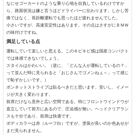
なにせゴーカートのような乗り心地を自負しているわけですか
ら、路面状況は嫌と言うほどドライバーに伝わります。しかし苦
痛ではなく、長距離運転でも思ったほど疲れませんでした。
小さいですが、高速安定性はあります。その点はさすがにＢＭＷ
の味付けですね。
満足している点
運転していて楽しいと思える。このキビキビ感は国産コンパクト
では体感できないでしょう。
スタイルはかわいい。（逆に、「どんな人が運転しているの？」
って並んだ時に見られると「おじさんでゴメンねぇ～」って感じ
で恥ずかしいです。）
ボンネットストライプは貼るべきだと思います。安いし、イメー
ジが大きく変わります。
前席だけなら意外と広い空間である。特にフロントウインドウが
直立していて前方にあるので、圧迫感が無い。ヘッドクリアラン
スも十分であり、前席は快適です。
ボディカラーは赤（ルーフ白）ですが、塗装が良いのか色あせが
まだ見られません。