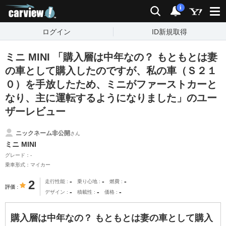
carview!
検索
通知
i
ログイン
ID新規取得
ミニ MINI 「購入層は中年なの？ もともとは妻
の車として購入したのですが、私の車（Ｓ２１
０）を手放したため、ミニがファーストカーと
なり、主に運転するようになりました」のユー
ザーレビュー
ニックネーム非公開
さん
ミニ MINI
グレード：-
乗車形式：マイカー
-
-
-
2
走行性能
乗り心地
燃費
評価
-
-
-
デザイン
積載性
価格
購入層は中年なの？ もともとは妻の車として購入