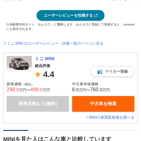
ユーザーレビューを投稿する
※自動車SNSサイト「みんカラ」に遷移します。みんカラに登録して投稿すると、carview!
にも表示されます。
ミニ MINI のユーザーレビュー・評価一覧のページに戻る
ミニ MINI
総合評価
マイカー登録
4.4
新車価格
中古車本体価格
（税込）
298
490
8
760
.0
.0
.8
.0
万円〜
万円
万円〜
万円
新車見積もり(無料)
中古車を検索
MINIの車買取相場を調べる
MINIを見た人はこんな車と比較しています