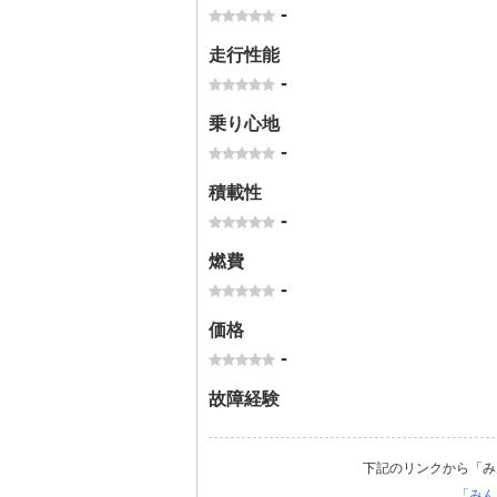
-
走行性能
-
乗り心地
-
積載性
-
燃費
-
価格
-
故障経験
下記のリンクから「み
「みん