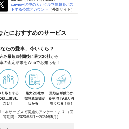
carview!の中の人がクルマ情報をポス
トする公式アカウント
（外部サイト）
なたにおすすめのサービス
スズキ アルト
スズキ スイフト
ト
あなたの愛車、今いくら？
込み
最短3時間後
に
最大20社
から
車の査定結果をWebでお知らせ！
1：本サービスで実施のアンケートより （回
答期間：2023年6月〜2024年5月）