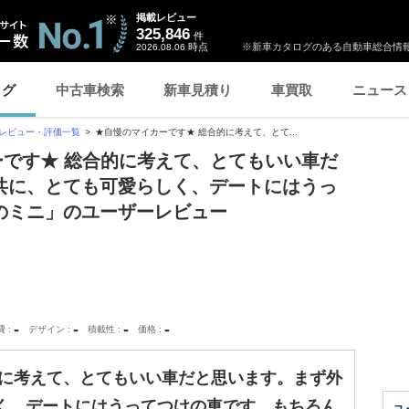
掲載レビュー
325,846
件
時点
※新車カタログのある自動車総合情報
2026.08.06
ログ
中古車検索
新車見積り
車買取
ニュース
レビュー・評価一覧
★自慢のマイカーです★ 総合的に考えて、とて...
カーです★ 総合的に考えて、とてもいい車だ
共に、とても可愛らしく、デートにはうっ
のミニ」のユーザーレビュー
-
-
-
-
費
デザイン
積載性
価格
的に考えて、とてもいい車だと思います。まず外
く、デートにはうってつけの車です。もちろん