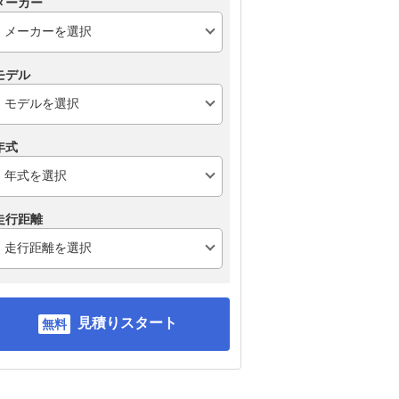
メーカー
モデル
年式
走行距離
見積りスタート