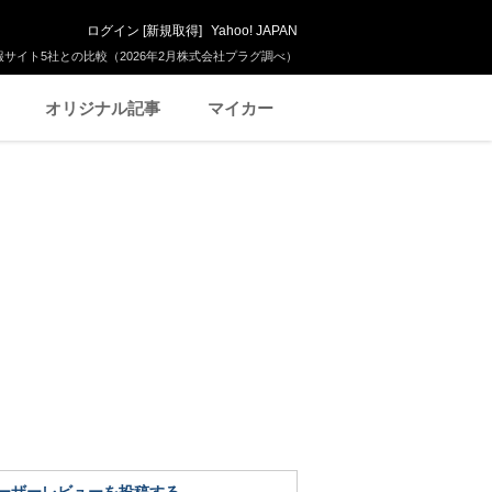
ログイン
[
新規取得
]
Yahoo! JAPAN
サイト5社との比較（2026年2月株式会社プラグ調べ）
オリジナル記事
マイカー