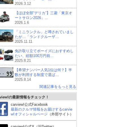
2026.3.12
【ほぼ全部“デリカ”】三菱「東京オ
ートサロン2026」...
2026.1.6
「ミニランクル」と噂されていまし
たが…「ランドクルーザ...
2025.11.11
免許取り立てボーイズにおすすめし
たい、総額100万円前...
2025.8.21
【希望ナンバー人気1位は何？】半
数が利用する制度で選ば...
2025.8.14
関連記事をもっと見る
rview!の最新情報をチェック！
carview!公式Facebook
最新のクルマ情報をお届けするcarvie
w!オフィシャルページ
（外部サイト）
carview!公式X（旧Twitter）