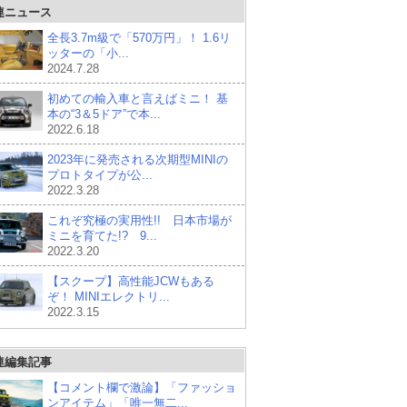
連ニュース
全長3.7m級で「570万円」！ 1.6リ
ッターの「小...
2024.7.28
初めての輸入車と言えばミニ！ 基
本の“3＆5ドア”で本...
2022.6.18
2023年に発売される次期型MINIの
プロトタイプが公...
2022.3.28
これぞ究極の実用性!! 日本市場が
ミニを育てた!? 9...
2022.3.20
【スクープ】高性能JCWもある
ぞ！ MINIエレクトリ...
2022.3.15
連編集記事
【コメント欄で激論】「ファッショ
ンアイテム」「唯一無二...