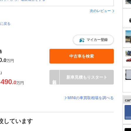
次のレビュー
ジに戻る
マイカー登録
格
中古車を検索
0
.0
万円
込）
新車見積もりスタート
490
.0
〜
万円
MINIの車買取相場を調べる
ca
比較しています