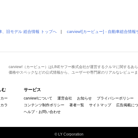
車、旧モデル 総合情報 トップへ
|
carview![カービュー] - 自動車総合
carview!（カービュー）はLINEヤフー株式会社が運営するクルマに関す
価格やスペックなどの公式情報から、ユーザーや専門家のリアルなレビューま
しむ
サービス
イカー
carview!について
運営会社
お知らせ
プライバシーポリシー
んカラ
コンテンツ制作ポリシー
著者一覧
サイトマップ
広告掲載に
ヘルプ・お問い合わせ
© LY Corporation