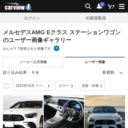
carview!
検索
通知
i
ログイン
ID新規取得
メルセデスAMG Eクラス ステーションワゴン
のユーザー画像ギャラリー
みんカラで投稿された画像です
メーカー公式画像
ユーザー画像
絞り込み結果：
8
枚
2022年10月 〜 一部改良
カラー
内装・外装