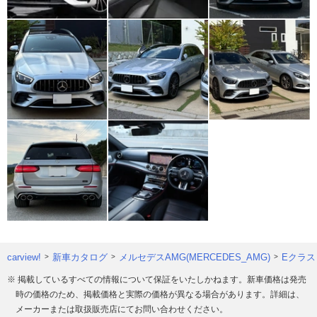
carview!
新車カタログ
メルセデスAMG(MERCEDES_AMG)
Eクラス
※ 掲載しているすべての情報について保証をいたしかねます。新車価格は発売
時の価格のため、掲載価格と実際の価格が異なる場合があります。詳細は、
メーカーまたは取扱販売店にてお問い合わせください。