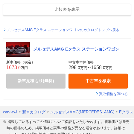
比較表を表示
メルセデスAMG Eクラス ステーションワゴンのカタログトップへ戻る
メルセデスAMG Eクラス ステーションワゴン
新車価格（税込）
中古車本体価格
1673
298
1658
.0
.0
.0
万円
万円〜
万円
新車見積もり(無料)
中古車を検索
買取価格を調べる
carview!
新車カタログ
メルセデスAMG(MERCEDES_AMG)
Eクラス
※ 掲載しているすべての情報について保証をいたしかねます。新車価格は発売
時の価格のため、掲載価格と実際の価格が異なる場合があります。詳細は、