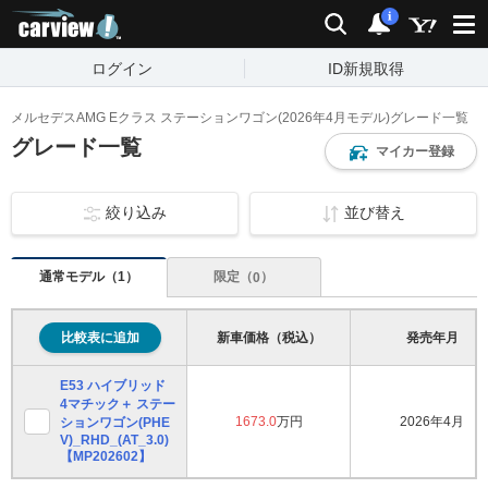
carview!
検索
通知
i
ログイン
ID新規取得
メルセデスAMG Eクラス ステーションワゴン(2026年4月モデル)グレード一覧
グレード一覧
マイカー登録
絞り込み
並び替え
通常モデル（
）
1
限定（
）
0
比較表に追加
新車価格（税込）
発売年月
E53 ハイブリッド
4マチック＋ ステー
1673.0
万円
2026年4月
ションワゴン(PHE
V)_RHD_(AT_3.0)
【MP202602】