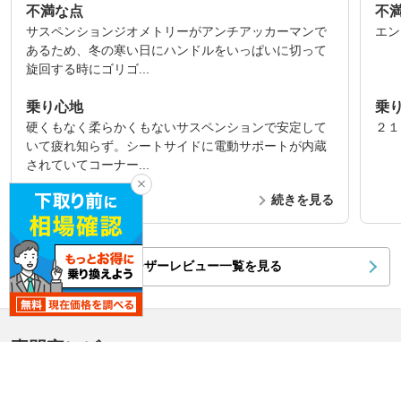
不満な点
不
サスペンションジオメトリーがアンチアッカーマンで
エン
あるため、冬の寒い日にハンドルをいっぱいに切って
旋回する時にゴリゴ...
乗り心地
乗
硬くもなく柔らかくもないサスペンションで安定して
２１
いて疲れ知らず。シートサイドに電動サポートが内蔵
されていてコーナー...
続きを見る
ユーザーレビュー一覧を見る
専門家レビュー
1件
Eクラス ステーションワゴン