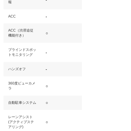
報
-
ACC
ACC（渋滞追従
○
機能付き）
ブラインドスポッ
-
トモニタリング
-
ハンズオフ
360度ビューカメ
○
ラ
○
自動駐車システム
レーンアシスト
○
(アクティブステ
アリング)