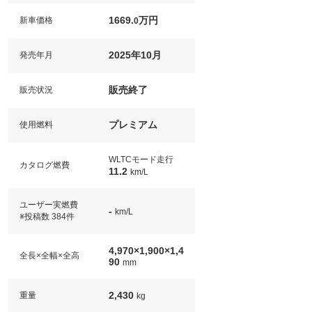
1669.
万円
新車価格
0
2025年10月
発売年月
販売終了
販売状況
プレミアム
使用燃料
WLTCモード走行
カタログ燃費
11.2
km/L
ユーザー実燃費
-
km/L
※投稿数 384件
4,970×1,900×1,4
全長×全幅×全高
90
mm
2,430
重量
kg