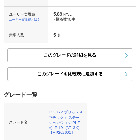
5.89
ユーザー実燃費
km/L
※投稿数
40件
ユーザー実燃費とは？
5
乗車人数
名
このグレードの詳細を見る
このグレードを比較表に追加する
グレード一覧
E53 ハイブリッド 4
マチック＋ ステー
グレード名
ションワゴン(PHE
V)_RHD_(AT_3.0)
【MP202601】