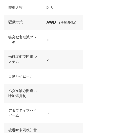
5
乗車人数
人
AWD
駆動方式
（全輪駆動）
衝突被害軽減ブレ
○
ーキ
歩行者衝突回避シ
○
ステム
-
自動ハイビーム
ペダル踏み間違い
-
時加速抑制
アダプティブハイ
○
ビーム
後退時車両検知警
-