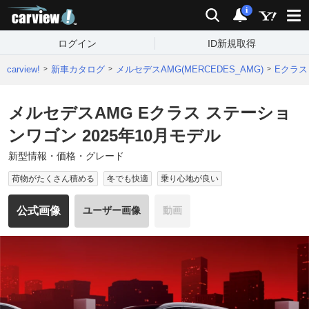
carview!
検索
通知
i
ログイン
ID新規取得
carview!
新車カタログ
メルセデスAMG(MERCEDES_AMG)
Eクラス
メルセデスAMG Eクラス ステーショ
ンワゴン 2025年10月モデル
新型情報・価格・グレード
荷物がたくさん積める
冬でも快適
乗り心地が良い
公式画像
ユーザー画像
動画