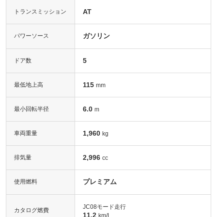
AT
トランスミッション
ガソリン
パワーソース
5
ドア数
115
最低地上高
mm
6.0
最小回転半径
m
1,960
車両重量
kg
2,996
排気量
cc
プレミアム
使用燃料
JC08モード走行
カタログ燃費
11.2
km/L