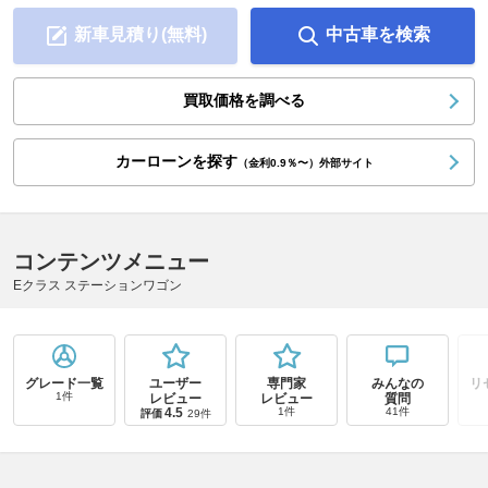
新車見積り(無料)
中古車を検索
買取価格を調べる
カーローンを探す
（金利0.9％〜）外部サイト
コンテンツメニュー
Eクラス ステーションワゴン
グレード一覧
ユーザー
専門家
みんなの
リ
1件
レビュー
レビュー
質問
4.5
1件
41件
評価
29件