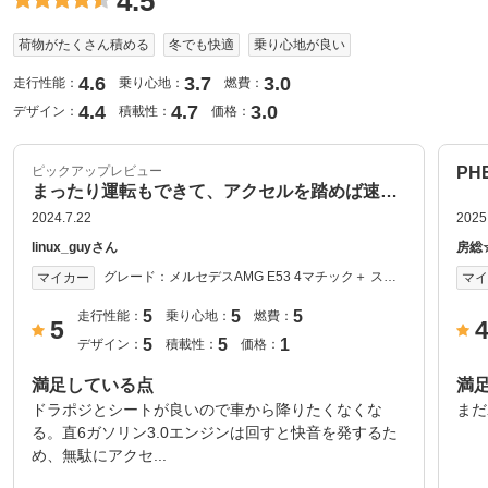
4.5
荷物がたくさん積める
冬でも快適
乗り心地が良い
4.6
3.7
3.0
走行性能：
乗り心地：
燃費：
4.4
4.7
3.0
デザイン：
積載性：
価格：
ピックアップレビュー
PH
まったり運転もできて、アクセルを踏めば速い快速ステーションワゴン
2024.7.22
2025
linux_guyさん
房総
グレード：
メルセデスAMG E53 4マチック＋ ステ
マイカー
マ
ーションワゴン(ISG搭載モデル)_RHD_
4WD(AT_3.0) 2018年式
5
5
5
走行性能：
乗り心地：
燃費：
5
5
5
1
デザイン：
積載性：
価格：
満足している点
満
ドラポジとシートが良いので車から降りたくなくな
まだ
る。直6ガソリン3.0エンジンは回すと快音を発するた
め、無駄にアクセ...