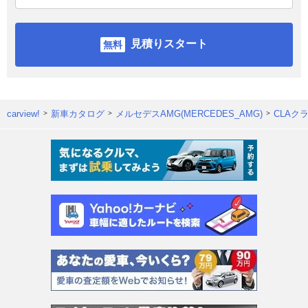
見積りスタート
carview!
新車カタログ
メルセデスAMG(MERCEDES_AMG)
CLAク