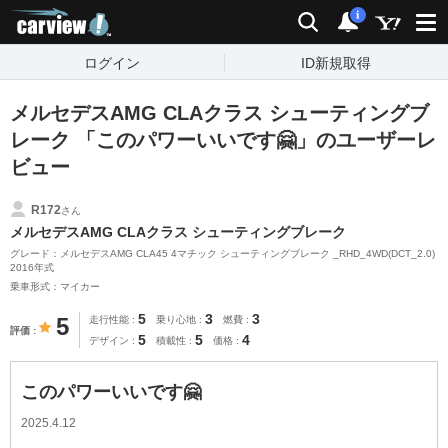
carview!
検索
通知
i
ログイン
ID新規取得
メルセデスAMG CLAクラス シューティングブ
レーク 「このパワーいいです🤗」のユーザーレ
ビュー
R172
さん
メルセデスAMG CLAクラス シューティングブレーク
グレード：メルセデスAMG CLA45 4マチック シューティングブレーク _RHD_4WD(DCT_2.0)
2016年式
乗車形式：マイカー
5
3
3
5
走行性能
乗り心地
燃費
評価
5
5
4
デザイン
積載性
価格
このパワーいいです🤗
2025.4.12