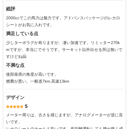
総評
2000ccでこの馬力は魅力です。アドバンスパッケージのレカロ
シートがお気に入れです。
満足している点
少しターボラグか有りますが、凄い加速です。リミッター270k
mですが、本当にでそうです。サーキット以外出せる所は無いで
すけどね🤗
不満な点
後部座席の角度が高いです。
燃費が悪い。一般道7km,高速13km
デザイン
5
メーター周りは、古さを感じますが、アナログメーターが逆に良
いです。
レカロシートのホールド良いです。長距離運転しても腰が痛く成