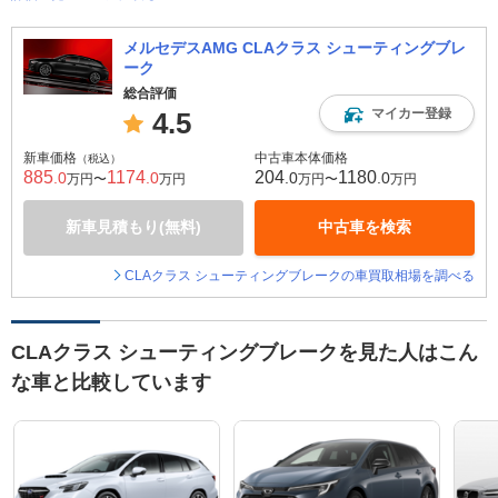
メルセデスAMG CLAクラス シューティングブレ
ーク
総合評価
マイカー登録
4.5
新車価格
中古車本体価格
（税込）
885
1174
204
1180
.0
.0
.0
.0
万円〜
万円
万円〜
万円
新車見積もり(無料)
中古車を検索
CLAクラス シューティングブレークの車買取相場を調べる
CLAクラス シューティングブレークを見た人はこん
な車と比較しています