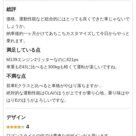
総評
価格、運動性能など総合的にはとっても良くできた車じゃないで
しょうか。
納車後約一ヶ月かけてあちこちカスタマイズして今日からやっと
乗れます。
満足している点
M139エンジン2リッターなのに421ps
車重もE43に比べると300kgも軽くて運転が楽しいですね。
不満な点
前車Eクラスと比べると車格がやはり落ちますか…
絶対的な運動性能はCLAのほうが上ですが乗り心地、乗り味はや
はりEのほうがよろしいですな。
デザイン
4
ワゴンスタイルの中では秀逸なデザインだと思います。