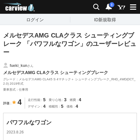
carview!
検索
通知
i
ログイン
ID新規取得
メルセデスAMG CLAクラス シューティングブ
レーク 「パワフルなワゴン」のユーザーレビュ
ー
fueki_kun
さん
メルセデスAMG CLAクラス シューティングブレーク
グレード：メルセデスAMG CLA45 S 4マチック＋ シューティングブレーク_RHD_4WD(DCT_
2.0) 2019年式
乗車形式：仕事用
5
3
4
4
走行性能
乗り心地
燃費
評価
4
5
4
デザイン
積載性
価格
パワフルなワゴン
2023.8.26