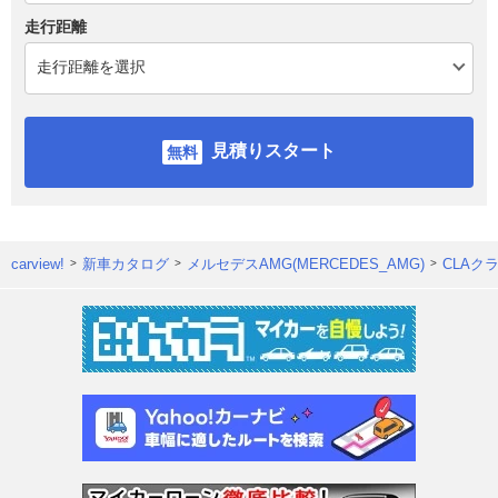
走行距離
見積りスタート
carview!
新車カタログ
メルセデスAMG(MERCEDES_AMG)
CLAク