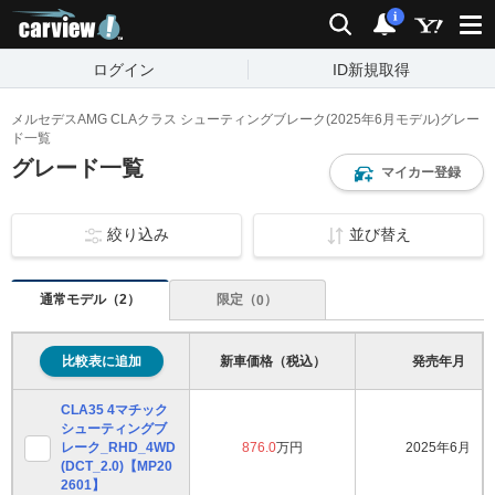
carview!
検索
通知
i
ログイン
ID新規取得
メルセデスAMG CLAクラス シューティングブレーク(2025年6月モデル)グレー
ド一覧
グレード一覧
マイカー登録
絞り込み
並び替え
通常モデル（
）
2
限定（
）
0
比較表に追加
新車価格（税込）
発売年月
CLA35 4マチック
シューティングブ
レーク_RHD_4WD
876.0
万円
2025年6月
(DCT_2.0)【MP20
2601】