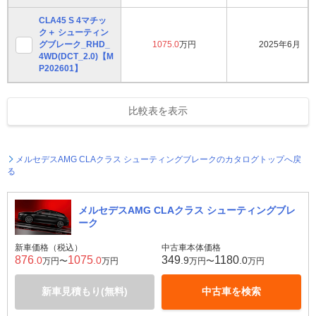
CLA45 S 4マチッ
ク＋ シューティン
グブレーク_RHD_
1075.0
万円
2025年6月
4WD(DCT_2.0)【M
P202601】
比較表を表示
メルセデスAMG CLAクラス シューティングブレークのカタログトップへ戻
る
メルセデスAMG CLAクラス シューティングブレ
ーク
新車価格（税込）
中古車本体価格
876
1075
349
1180
.0
.0
.9
.0
万円〜
万円
万円〜
万円
新車見積もり(無料)
中古車を検索